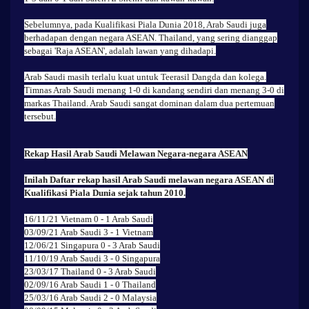
Sebelumnya, pada Kualifikasi Piala Dunia 2018, Arab Saudi juga
berhadapan dengan negara ASEAN. Thailand, yang sering dianggap
sebagai 'Raja ASEAN', adalah lawan yang dihadapi.
Arab Saudi masih terlalu kuat untuk Teerasil Dangda dan kolega.
Timnas Arab Saudi menang 1-0 di kandang sendiri dan menang 3-0 di
markas Thailand. Arab Saudi sangat dominan dalam dua pertemuan
tersebut.
Rekap Hasil Arab Saudi Melawan Negara-negara ASEAN
Inilah Daftar rekap hasil Arab Saudi melawan negara ASEAN di
Kualifikasi Piala Dunia sejak tahun 2010.
16/11/21 Vietnam 0 - 1 Arab Saudi
03/09/21 Arab Saudi 3 - 1 Vietnam
12/06/21 Singapura 0 - 3 Arab Saudi
11/10/19 Arab Saudi 3 - 0 Singapura
23/03/17 Thailand 0 - 3 Arab Saudi
02/09/16 Arab Saudi 1 - 0 Thailand
25/03/16 Arab Saudi 2 - 0 Malaysia