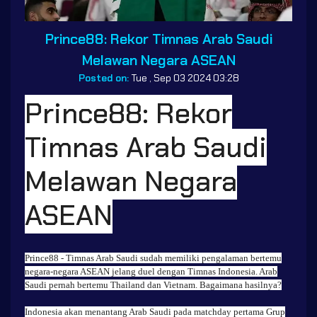
Prince88: Rekor Timnas Arab Saudi
Melawan Negara ASEAN
Posted on:
Tue , Sep 03 2024 03:28
Prince88: Rekor
Timnas Arab Saudi
Melawan Negara
ASEAN
Prince88
- Timnas Arab Saudi sudah memiliki pengalaman bertemu
negara-negara ASEAN jelang duel dengan Timnas Indonesia. Arab
Saudi pernah bertemu Thailand dan Vietnam. Bagaimana hasilnya?
Indonesia akan menantang Arab Saudi pada matchday pertama Grup