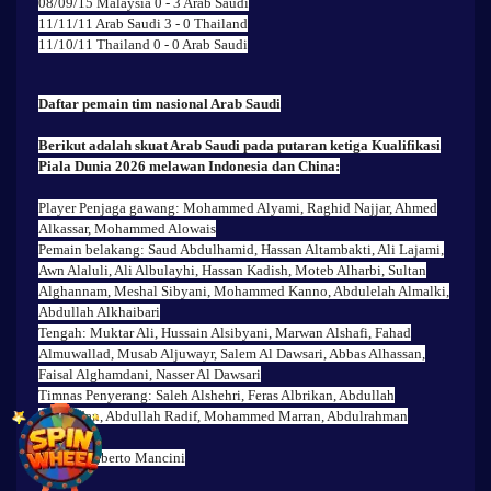
08/09/15 Malaysia 0 - 3 Arab Saudi
11/11/11 Arab Saudi 3 - 0 Thailand
11/10/11 Thailand 0 - 0 Arab Saudi
Daftar pemain tim nasional Arab Saudi
Berikut adalah skuat Arab Saudi pada putaran ketiga Kualifikasi
Piala Dunia 2026 melawan Indonesia dan China:
Player Penjaga gawang: Mohammed Alyami, Raghid Najjar, Ahmed
Alkassar, Mohammed Alowais
Pemain belakang: Saud Abdulhamid, Hassan Altambakti, Ali Lajami,
Awn Alaluli, Ali Albulayhi, Hassan Kadish, Moteb Alharbi, Sultan
Alghannam, Meshal Sibyani, Mohammed Kanno, Abdulelah Almalki,
Abdullah Alkhaibari
Tengah: Muktar Ali, Hussain Alsibyani, Marwan Alshafi, Fahad
Almuwallad, Musab Aljuwayr, Salem Al Dawsari, Abbas Alhassan,
Faisal Alghamdani, Nasser Al Dawsari
Timnas Penyerang: Saleh Alshehri, Feras Albrikan, Abdullah
Alhamdan, Abdullah Radif, Mohammed Marran, Abdulrahman
Ghareeb.
Pelatih Roberto Mancini