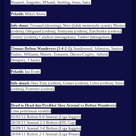
Nwaneri, Jorginho, M'hand; Sterling, Jesus, Saka.
Pelatih:
Mikel Arteta.
Info skuat:
Trossard (skorsing), Neto (tidak memenuhi syarat), Merino
(cedera), Odegaard (cedera), Tomiyasu (cedera), Zinchenko (cedera),
Tierney (cedera), Calafiori (meragukan), Timber (meragukan).
Timnas Bolton Wanderers (3-4-2-1):
Southwood; Johnston, Santos,
Forino; Williams, Matete, Tomason, Dacres-Cogley; Arfield,
Dempsey; Charles.
Pelatih:
Ian Evatt.
Info skuad:
Osei-Tutu (cedera), Gomes (cedera), Lolos (cedera), Jones
(cedera), Forrester (cedera).
Head to Head dan Prediksi Skor Arsenal vs Bolton Wanderers
Lima pertemuan terakhir
02/02/12 Bolton 0-0 Arsenal (Liga Inggris)
26/10/11 Arsenal 2-1 Bolton (EFL Cup)
24/09/11 Arsenal 3-0 Bolton (Liga Inggris)
24/04/11 Bolton 2-1 Arsenal (Liga Primer)