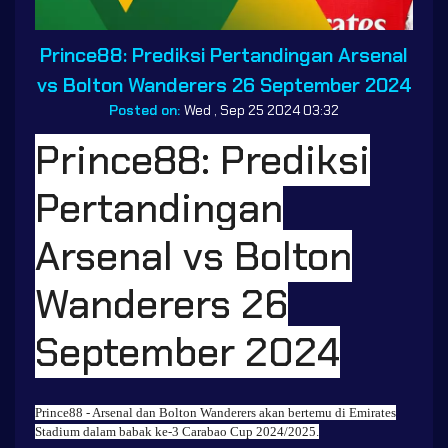
Prince88: Prediksi Pertandingan Arsenal
vs Bolton Wanderers 26 September 2024
Posted on:
Wed , Sep 25 2024 03:32
Prince88: Prediksi
Pertandingan
Arsenal vs Bolton
Wanderers 26
September 2024
Prince88
- Arsenal dan Bolton Wanderers akan bertemu di Emirates
Stadium dalam babak ke-3 Carabao Cup 2024/2025.