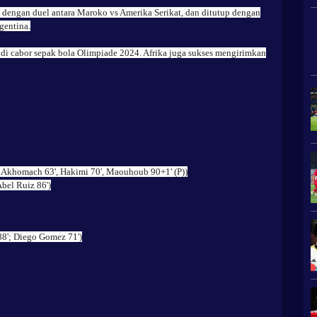
dengan duel antara Maroko vs Amerika Serikat, dan ditutup dengan
gentina.
ut di cabor sepak bola Olimpiade 2024. Afrika juga sukses mengirimkan
, Akhomach 63', Hakimi 70', Maouhoub 90+1' (P))
bel Ruiz 86')
88'; Diego Gomez 71')