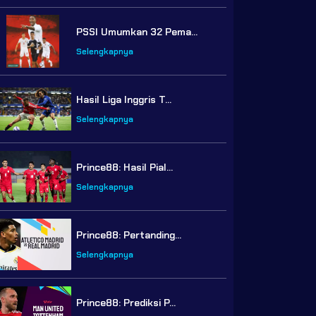
PSSI Umumkan 32 Pema...
Selengkapnya
Hasil Liga Inggris T...
Selengkapnya
Prince88: Hasil Pial...
Selengkapnya
Prince88: Pertanding...
Selengkapnya
Prince88: Prediksi P...