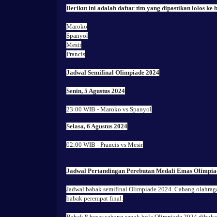
Berikut ini adalah daftar tim yang dipastikan lolos k
Maroko
Spanyol
Mesir
Prancis
Jadwal Semifinal Olimpiade 2024
Senin, 5 Agustus 2024
23:00 WIB - Maroko vs Spanyol
Selasa, 6 Agustus 2024
02:00 WIB - Prancis vs Mesir
Jadwal Pertandingan Perebutan Medali Emas Olimpia
Jadwal babak semifinal Olimpiade 2024. Cabang olahraga
babak perempat final.
Babak 8 besar cabang sepak bola Olimpiade 2024 dibuka 