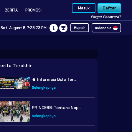
Masuk
Daftar
BERITA
PROMOSI
Forgot Password?
ONIX DAPAT FREEBET 10.000
Sat, August 8, 7:23:24 PM
Rupiah
Indonesia
erita Terakhir
🔥 Informasi Bola Ter...
Selengkapnya
PRINCE88-Tentara Nep...
Selengkapnya