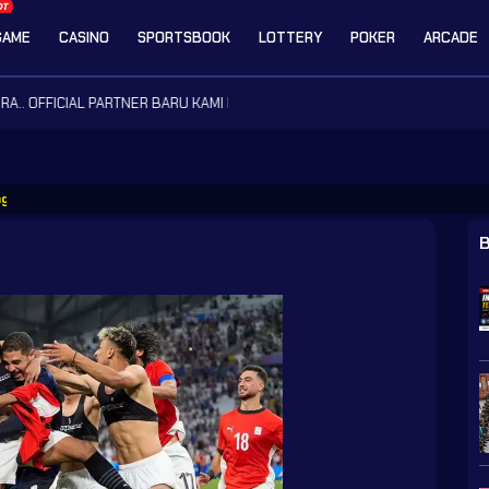
GAME
CASINO
SPORTSBOOK
LOTTERY
POKER
ARCADE
FICIAL PARTNER BARU KAMI MPONIX. JIKA BERGABUNG DAN BERMAIN DI MP
ngkap negara yang lolos ke semifinal sepak bola olimpiade 2024
B