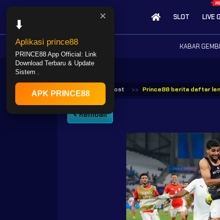
✕
SLOT
LIVE 
⬇️
Aplikasi prince88
KABAR GEMBIRA.. OF
PRINCE88 App Official: Link
Download Terbaru & Update
Sistem .
PRINCE88
Post
Prince88 berita daftar le
APK PRINCE88
Kembali