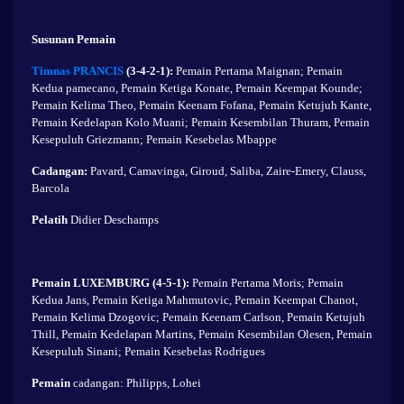
Susunan Pemain
Timnas PRANCIS
(3-4-2-1):
Pemain Pertama Maignan; Pemain
Kedua pamecano, Pemain Ketiga Konate, Pemain Keempat Kounde;
Pemain Kelima Theo, Pemain Keenam Fofana, Pemain Ketujuh Kante,
Pemain Kedelapan Kolo Muani; Pemain Kesembilan Thuram, Pemain
Kesepuluh Griezmann; Pemain Kesebelas Mbappe
Cadangan:
Pavard, Camavinga, Giroud, Saliba, Zaire-Emery, Clauss,
Barcola
Pelatih
Didier Deschamps
Pemain LUXEMBURG (4-5-1):
Pemain Pertama Moris; Pemain
Kedua Jans, Pemain Ketiga Mahmutovic, Pemain Keempat Chanot,
Pemain Kelima Dzogovic; Pemain Keenam Carlson, Pemain Ketujuh
Thill, Pemain Kedelapan Martins, Pemain Kesembilan Olesen, Pemain
Kesepuluh Sinani; Pemain Kesebelas Rodrigues
Pemain
cadangan: Philipps, Lohei