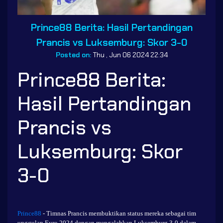
Prince88 Berita: Hasil Pertandingan
Prancis vs Luksemburg: Skor 3-0
Posted on:
Thu , Jun 06 2024 22:34
Prince88 Berita:
Hasil Pertandingan
Prancis vs
Luksemburg: Skor
3-0
Prince88
- Timnas Prancis membuktikan status mereka sebagai tim
unggulan Euro 2024 dengan mengalahkan Luksemburg 3-0 dalam