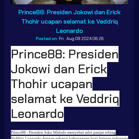
Prince88: Presiden Jokowi dan Erick
Thohir ucapan selamat ke Veddriq
Leonardo
Posted on:
Fri , Aug 09 2024 06:26
Prince88: Presiden
Jokowi dan Erick
Thohir ucapan
selamat ke Veddriq
Leonardo
Prince88
- Presiden Joko Widodo menyebut atlet panjat tebing
Veddriq Leonardo dengan sebagai kebanggaan bagi bangsa indonesia