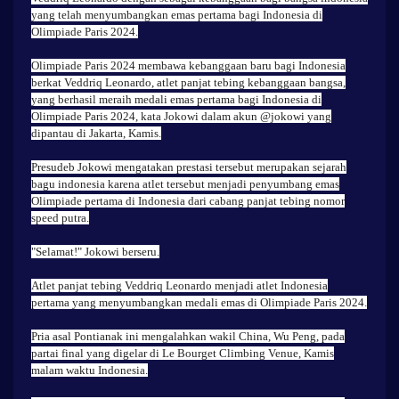
yang telah menyumbangkan emas pertama bagi Indonesia di
Olimpiade Paris 2024.
Olimpiade Paris 2024 membawa kebanggaan baru bagi Indonesia
berkat Veddriq Leonardo, atlet panjat tebing kebanggaan bangsa,
yang berhasil meraih medali emas pertama bagi Indonesia di
Olimpiade Paris 2024, kata Jokowi dalam akun @jokowi yang
dipantau di Jakarta, Kamis.
Presudeb Jokowi mengatakan prestasi tersebut merupakan sejarah
bagu indonesia karena atlet tersebut menjadi penyumbang emas
Olimpiade pertama di Indonesia dari cabang panjat tebing nomor
speed putra.
"Selamat!" Jokowi berseru.
Atlet panjat tebing Veddriq Leonardo menjadi atlet Indonesia
pertama yang menyumbangkan medali emas di Olimpiade Paris 2024.
Pria asal Pontianak ini mengalahkan wakil China, Wu Peng, pada
partai final yang digelar di Le Bourget Climbing Venue, Kamis
malam waktu Indonesia.