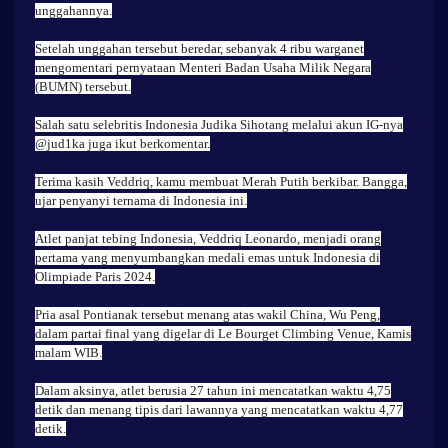
unggahannya.
Setelah unggahan tersebut beredar, sebanyak 4 ribu warganet
mengomentari pernyataan Menteri Badan Usaha Milik Negara
(BUMN) tersebut.
Salah satu selebritis Indonesia Judika Sihotang melalui akun IG-nya
@jud1ka juga ikut berkomentar.
Terima kasih Veddriq, kamu membuat Merah Putih berkibar. Bangga,
ujar penyanyi ternama di Indonesia ini.
Atlet panjat tebing Indonesia, Veddriq Leonardo, menjadi orang
pertama yang menyumbangkan medali emas untuk Indonesia di
Olimpiade Paris 2024.
Pria asal Pontianak tersebut menang atas wakil China, Wu Peng,
dalam partai final yang digelar di Le Bourget Climbing Venue, Kamis
malam WIB.
Dalam aksinya, atlet berusia 27 tahun ini mencatatkan waktu 4,75
detik dan menang tipis dari lawannya yang mencatatkan waktu 4,77
detik.