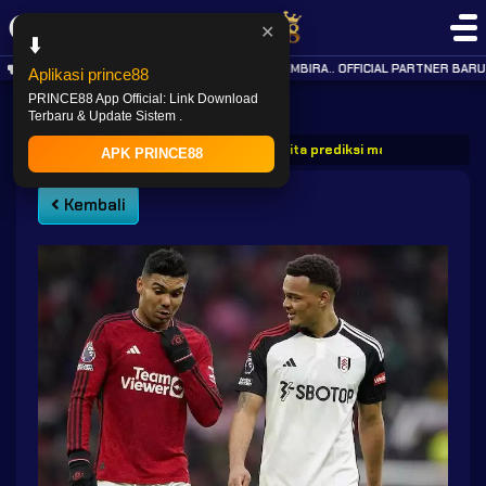
✕
⬇️
KABAR GEMBIRA.. OFFICIAL PARTNER BARU 
Aplikasi prince88
PRINCE88 App Official: Link Download
Terbaru & Update Sistem .
PRINCE88
Post
Prince88 berita prediksi manchester unite
APK PRINCE88
Kembali