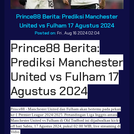
Prince88 Berita: Prediksi Manchester
United vs Fulham 17 Agustus 2024
Posted on:
Fri , Aug 16 2024 02:04
Prince88 Berita:
Prediksi Manchester
United vs Fulham 17
Agustus 2024
Prince88
- Manchester United dan Fulham akan bertemu pada pekan
ke-1 Premier League 2024/2025. Pertandingan Liga Inggris antara
Manchester United vs Fulham di Old Trafford ini dijadwalkan kick-
off hari Sabtu, 17 Agustus 2024, pukul 02:00 WIB, live streaming di
Vidio.