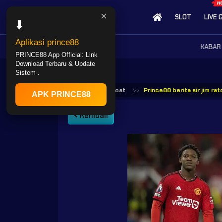
✕
SLOT
LIVE 
⬇️
Aplikasi prince88
KABAR GEMBIR
PRINCE88 App Official: Link
Download Terbaru & Update
Sistem .
PRINCE88
Post
Prince88 berita sir jim ra
APK PRINCE88
Kembali