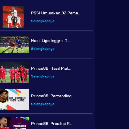
PSSI Umumkan 32 Pema...
Selengkapnya
Hasil Liga Inggris T...
Selengkapnya
Prince88: Hasil Pial...
Selengkapnya
Prince88: Pertanding...
Selengkapnya
Prince88: Prediksi P...