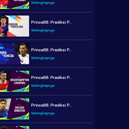
Selengkapnya
Prince88: Prediksi P...
Selengkapnya
Prince88: Prediksi P...
Selengkapnya
Prince88: Prediksi P...
Selengkapnya
Prince88: Prediksi P...
Selengkapnya