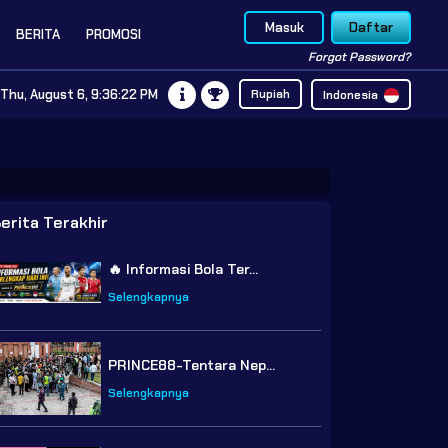
Masuk
Daftar
BERITA
PROMOSI
Forgot Password?
 DI MPONIX DAPAT FREEBET 10.000
Thu, August 6, 9:36:23 PM
Rupiah
Indonesia
erita Terakhir
🔥 Informasi Bola Ter...
Selengkapnya
PRINCE88-Tentara Nep...
Selengkapnya