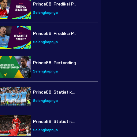
Prince88: Prediksi P...
Selengkapnya
Prince88: Prediksi P...
Selengkapnya
Prince88: Pertanding...
Selengkapnya
Prince88: Statistik...
Selengkapnya
Prince88: Statistik...
Selengkapnya