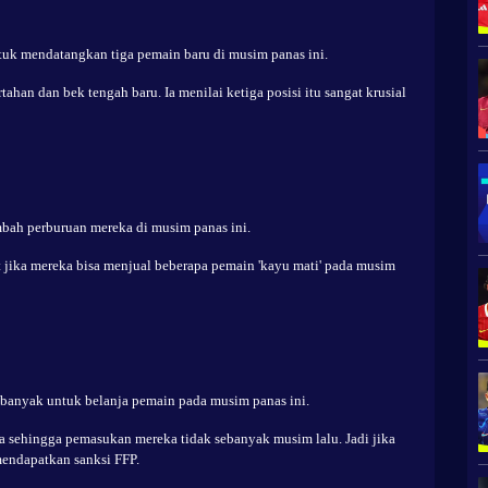
untuk mendatangkan tiga pemain baru di musim panas ini.
ahan dan bek tengah baru. Ia menilai ketiga posisi itu sangat krusial
bah perburuan mereka di musim panas ini.
jika mereka bisa menjual beberapa pemain 'kayu mati' pada musim
 banyak untuk belanja pemain pada musim panas ini.
a sehingga pemasukan mereka tidak sebanyak musim lalu. Jadi jika
mendapatkan sanksi FFP.