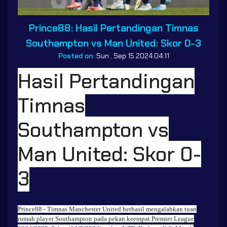
Prince88: Hasil Pertandingan Timnas
Southampton vs Man United: Skor 0-3
Posted on:
Sun , Sep 15 2024 04:11
Hasil Pertandingan
Timnas
Southampton vs
Man United: Skor 0-
3
Prince88
- Timnas Manchester United berhasil mengalahkan tuan
rumah player Southampton pada pekan keempat Premier League