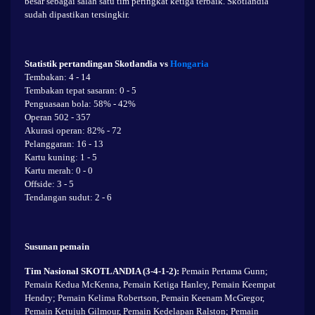
besar sebagai salah satu tim peringkat ketiga terbaik. Skotlandia
sudah dipastikan tersingkir.
Statistik pertandingan Skotlandia vs
Hongaria
Tembakan: 4 - 14
Tembakan tepat sasaran: 0 - 5
Penguasaan bola: 58% - 42%
Operan 502 - 357
Akurasi operan: 82% - 72
Pelanggaran: 16 - 13
Kartu kuning: 1 - 5
Kartu merah: 0 - 0
Offside: 3 - 5
Tendangan sudut: 2 - 6
Susunan pemain
Tim Nasional SKOTLANDIA (3-4-1-2):
Pemain Pertama Gunn;
Pemain Kedua McKenna, Pemain Ketiga Hanley, Pemain Keempat
Hendry; Pemain Kelima Robertson, Pemain Keenam McGregor,
Pemain Ketujuh Gilmour, Pemain Kedelapan Ralston; Pemain