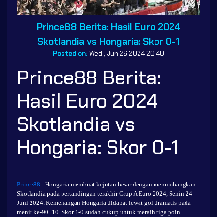
Prince88 Berita: Hasil Euro 2024
Skotlandia vs Hongaria: Skor 0-1
Posted on:
Wed , Jun 26 2024 20:40
Prince88 Berita:
Hasil Euro 2024
Skotlandia vs
Hongaria: Skor 0-1
Prince88
- Hongaria membuat kejutan besar dengan menumbangkan
Skotlandia pada pertandingan terakhir Grup A Euro 2024, Senin 24
Juni 2024. Kemenangan Hongaria didapat lewat gol dramatis pada
menit ke-90+10. Skor 1-0 sudah cukup untuk meraih tiga poin.