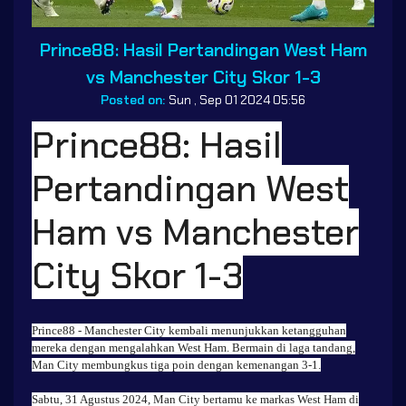
Prince88: Hasil Pertandingan West Ham
vs Manchester City Skor 1-3
Posted on:
Sun , Sep 01 2024 05:56
Prince88: Hasil
Pertandingan West
Ham vs Manchester
City Skor 1-3
Prince88
- Manchester City kembali menunjukkan ketangguhan
mereka dengan mengalahkan West Ham. Bermain di laga tandang,
Man City membungkus tiga poin dengan kemenangan 3-1.
Sabtu, 31 Agustus 2024, Man City bertamu ke markas West Ham di