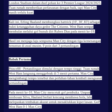
London Stadium dalam duel pekan ke-3 Premier League 2024/2025.
Tuan rumah memberikan perlawanan dengan baik, tapi Man City
masih terlalu kuat.
Kali ini, Erling Haaland membungkus hattrick (10', 30', 83') sebagai
bukti ketangguhan daya gedor The Citizens. West Ham sempat
membalas melalui gol bunuh diri Ruben Dias pada menit ke-19.
Hasil ini menjaga laju sempurna Man City dengan tiga kemenangan
beruntun di awal musim. 9 poin dari 3 pertandingan.
Babak Pertama
Prince88
- Pertandingan dimulai dengan tempo tinggi. Tuan rumah
West Ham langsung menggebrak di 5 menit pertama. Man City
mengimbangi tempo tersebut dan perlahan-lahan kembali menguasai
pertandingan.
Pada menit ke-10, Man City mencetak gol pembuka. Umpan
terobosan Silva, Haaland berlari kencang membawa bola, lalu
melepaskan tembakan akurat untuk menaklukkan kiper lawan. Gol!
West Ham 0-1 Man City.