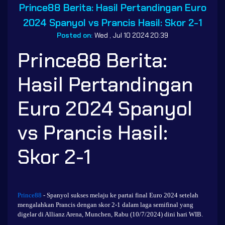
Prince88 Berita: Hasil Pertandingan Euro
2024 Spanyol vs Prancis Hasil: Skor 2-1
Posted on:
Wed , Jul 10 2024 20:39
Prince88 Berita:
Hasil Pertandingan
Euro 2024 Spanyol
vs Prancis Hasil:
Skor 2-1
Prince88
- Spanyol sukses melaju ke partai final Euro 2024 setelah
mengalahkan Prancis dengan skor 2-1 dalam laga semifinal yang
digelar di Allianz Arena, Munchen, Rabu (10/7/2024) dini hari WIB.