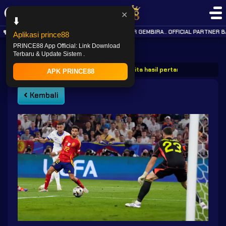
✕
⬇️
KABAR GEMBIRA.. OFFICIAL PARTNER B
Aplikasi prince88
PRINCE88 App Official: Link Download
Terbaru & Update Sistem .
PRINCE88
Post
Prince88 berita hasil pertandingan euro 202
APK PRINCE88
Kembali