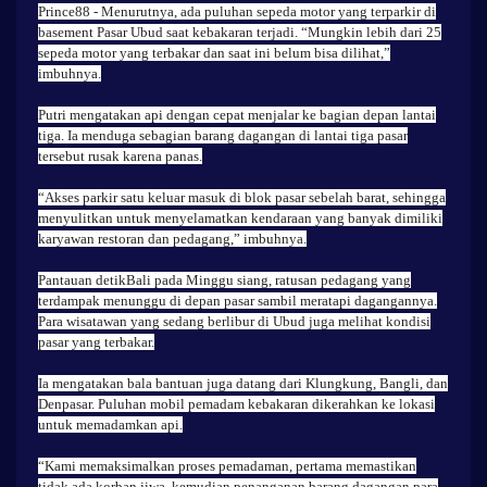
Prince88
- Menurutnya, ada puluhan sepeda motor yang terparkir di
basement Pasar Ubud saat kebakaran terjadi. “Mungkin lebih dari 25
sepeda motor yang terbakar dan saat ini belum bisa dilihat,”
imbuhnya.
Putri mengatakan api dengan cepat menjalar ke bagian depan lantai
tiga. Ia menduga sebagian barang dagangan di lantai tiga pasar
tersebut rusak karena panas.
“Akses parkir satu keluar masuk di blok pasar sebelah barat, sehingga
menyulitkan untuk menyelamatkan kendaraan yang banyak dimiliki
karyawan restoran dan pedagang,” imbuhnya.
Pantauan detikBali pada Minggu siang, ratusan pedagang yang
terdampak menunggu di depan pasar sambil meratapi dagangannya.
Para wisatawan yang sedang berlibur di Ubud juga melihat kondisi
pasar yang terbakar.
Ia mengatakan bala bantuan juga datang dari Klungkung, Bangli, dan
Denpasar. Puluhan mobil pemadam kebakaran dikerahkan ke lokasi
untuk memadamkan api.
“Kami memaksimalkan proses pemadaman, pertama memastikan
tidak ada korban jiwa, kemudian penanganan barang dagangan para