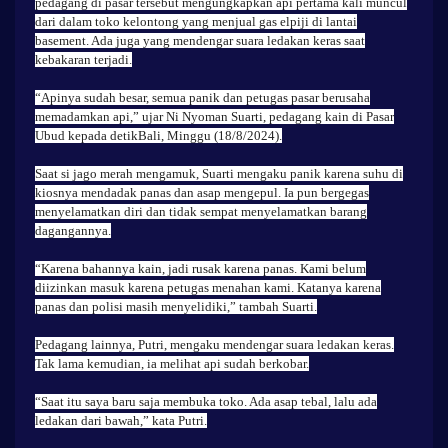
pedagang di pasar tersebut mengungkapkan api pertama kali muncul
dari dalam toko kelontong yang menjual gas elpiji di lantai
basement. Ada juga yang mendengar suara ledakan keras saat
kebakaran terjadi.
“Apinya sudah besar, semua panik dan petugas pasar berusaha
memadamkan api,” ujar Ni Nyoman Suarti, pedagang kain di Pasar
Ubud kepada detikBali, Minggu (18/8/2024).
Saat si jago merah mengamuk, Suarti mengaku panik karena suhu di
kiosnya mendadak panas dan asap mengepul. Ia pun bergegas
menyelamatkan diri dan tidak sempat menyelamatkan barang
dagangannya.
“Karena bahannya kain, jadi rusak karena panas. Kami belum
diizinkan masuk karena petugas menahan kami. Katanya karena
panas dan polisi masih menyelidiki,” tambah Suarti.
Pedagang lainnya, Putri, mengaku mendengar suara ledakan keras.
Tak lama kemudian, ia melihat api sudah berkobar.
“Saat itu saya baru saja membuka toko. Ada asap tebal, lalu ada
ledakan dari bawah,” kata Putri.