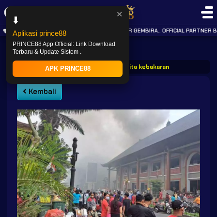
✕
⬇️
KABAR GEMBIRA.. OFFICIAL PARTNER B
Aplikasi prince88
PRINCE88 App Official: Link Download
Terbaru & Update Sistem .
PRINCE88
Post
Prince88 berita kebakaran pasar ubud bali
APK PRINCE88
Kembali