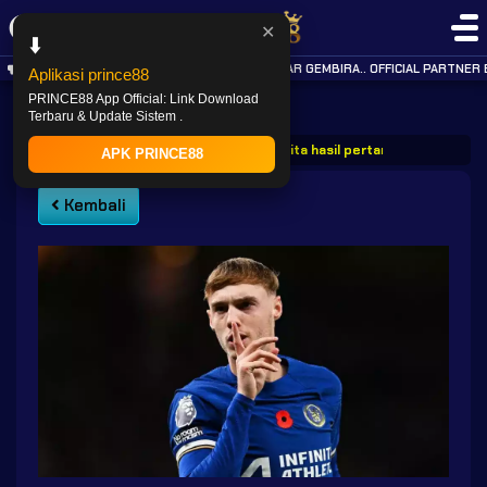
✕
⬇️
KABAR GEMBIRA.. OFFICIAL PARTNER 
Aplikasi prince88
PRINCE88 App Official: Link Download
Terbaru & Update Sistem .
PRINCE88
Post
Prince88 berita hasil pertandingan inggris 
APK PRINCE88
Kembali