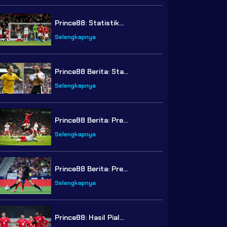
Prince88: Statistik...
Selengkapnya
Prince88 Berita: Sta...
Selengkapnya
Prince88 Berita: Pre...
Selengkapnya
Prince88 Berita: Pre...
Selengkapnya
Prince88: Hasil Pial...