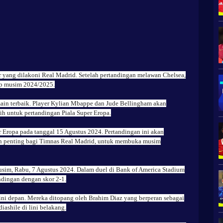
 yang dilakoni Real Madrid. Setelah pertandingan melawan Chelsea,
ap musim 2024/2025.
in terbaik. Player Kylian Mbappe dan Jude Bellingham akan
ih untuk pertandingan Piala Super Eropa.
r Eropa pada tanggal 15 Agustus 2024. Pertandingan ini akan
en penting bagi Timnas Real Madrid, untuk membuka musim
sim, Rabu, 7 Agustus 2024. Dalam duel di Bank of America Stadium
ndingan dengan skor 2-1.
ini depan. Mereka ditopang oleh Brahim Diaz yang berperan sebagai
ashile di lini belakang.