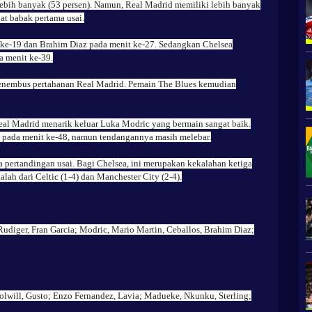
ebih banyak (53 persen). Namun, Real Madrid memiliki lebih banyak
at babak pertama usai.
 ke-19 dan Brahim Diaz pada menit ke-27. Sedangkan Chelsea
 menit ke-39.
menembus pertahanan Real Madrid. Pemain The Blues kemudian
eal Madrid menarik keluar Luka Modric yang bermain sangat baik.
pada menit ke-48, namun tendangannya masih melebar.
pertandingan usai. Bagi Chelsea, ini merupakan kekalahan ketiga
ah dari Celtic (1-4) dan Manchester City (2-4).
Rudiger, Fran Garcia; Modric, Mario Martin, Ceballos, Brahim Diaz;
olwill, Gusto; Enzo Fernandez, Lavia; Madueke, Nkunku, Sterling;