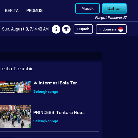
Masuk
Daftar
BERITA
PROMOSI
Forgot Password?
ONIX DAPAT FREEBET 10.000
Sun, August 9, 7:14:50 AM
Rupiah
Indonesia
erita Terakhir
🔥 Informasi Bola Ter...
Selengkapnya
PRINCE88-Tentara Nep...
Selengkapnya