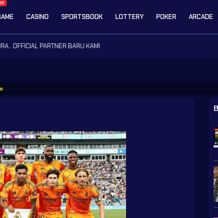
GAME
CASINO
SPORTSBOOK
LOTTERY
POKER
ARCADE
FICIAL PARTNER BARU KAMI MPONIX. JIKA BERGABUNG DAN BERMAIN DI MP
tandingan pramusim real madrid vs chelsea
B