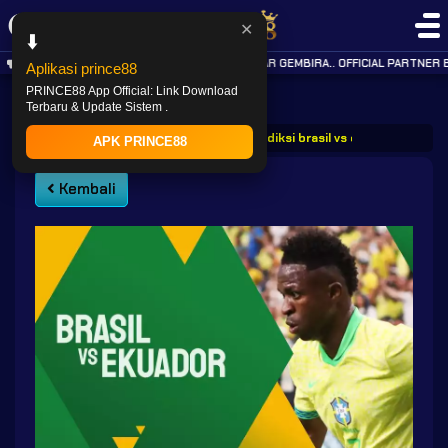
✕
⬇️
KABAR GEMBIRA.. OFFICIAL PARTNER 
Aplikasi prince88
PRINCE88 App Official: Link Download
Terbaru & Update Sistem .
PRINCE88
Post
Prince88 prediksi brasil vs ekuador 7 sep
APK PRINCE88
Kembali