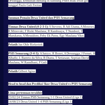
Dewangga, kemudian menang di kandang PSBS Biak lewat gol
tunggal Paulo Gali Freitas.
Susunan Pemain Dewa United dan PSIS Semarang
Timnas Dewa United (4-2-3-1):
S Stevens; R Adi Utama, A Meneses,
R Mitrevski, F Rizki Maulana; R Kambuaya, T Numberi; T
Marukawa, A Messidoro, Feby Ek Putra; Egy Maulana Vikri.
Pelatih
Jan Olde Riekerink.
PSIS Semarang (3-4-3):
A Satryo; R Bonet, A Dewangga, J Ferrari; H
Alhafiz, L Barreto da Silva, B Diarra, T Setiawan; Septian David
Maulana, W Ramdhani, P Gali.
Pelatih
Gilbert Agius.
Head to head dan Prediksi Skor Dewa United vs PSIS Semarang
Lima pertemuan terakhir
23/02/24 Timnas PSIS Semarang 1-1 Dewa United (Liga 1)
14/08/23 Dewa United 1-4 PSIS Semarang (Liga 1)