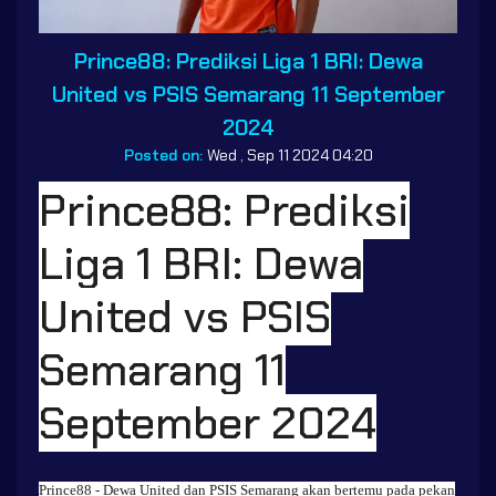
Prince88: Prediksi Liga 1 BRI: Dewa
United vs PSIS Semarang 11 September
2024
Posted on:
Wed , Sep 11 2024 04:20
Prince88: Prediksi
Liga 1 BRI: Dewa
United vs PSIS
Semarang 11
September 2024
Prince88
- Dewa United dan PSIS Semarang akan bertemu pada pekan