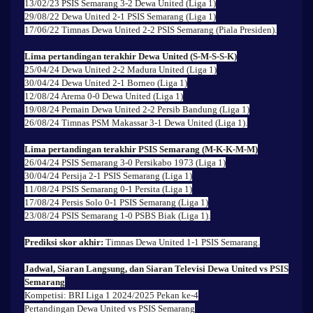
13/02/23 PSIS Semarang 3-2 Dewa United (Liga 1)
29/08/22 Dewa United 2-1 PSIS Semarang (Liga 1)
17/06/22 Timnas Dewa United 2-2 PSIS Semarang (Piala Presiden).
Lima pertandingan terakhir Dewa United (S-M-S-S-K)
25/04/24 Dewa United 2-2 Madura United (Liga 1)
30/04/24 Dewa United 2-1 Borneo (Liga 1)
12/08/24 Arema 0-0 Dewa United (Liga 1)
19/08/24 Pemain Dewa United 2-2 Persib Bandung (Liga 1)
26/08/24 Timnas PSM Makassar 3-1 Dewa United (Liga 1).
Lima pertandingan terakhir PSIS Semarang (M-K-K-M-M)
26/04/24 PSIS Semarang 3-0 Persikabo 1973 (Liga 1)
30/04/24 Persija 2-1 PSIS Semarang (Liga 1)
11/08/24 PSIS Semarang 0-1 Persita (Liga 1)
17/08/24 Persis Solo 0-1 PSIS Semarang (Liga 1)
23/08/24 PSIS Semarang 1-0 PSBS Biak (Liga 1).
Prediksi skor akhir:
Timnas Dewa United 1-1 PSIS Semarang.
Jadwal, Siaran Langsung, dan Siaran Televisi Dewa United vs PSIS
Semarang
Kompetisi: BRI Liga 1 2024/2025 Pekan ke-4
Pertandingan Dewa United vs PSIS Semarang