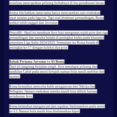
kesulitan menciptakan peluang berbahaya di lini pertahanan lawan.
Kedua tim bahkan sama-sama hanya mencatatkan satu tembakan
tepat sasaran pada laga ini. Tapi soal dominasi pertandingan, Roma
sedikit lebih unggul dari Juventus.
Prince88
- Hasil ini membuat Juve kini mengemas tujuh poin dari tiga
pertandingan dan mereka berada di peringkat kedua pada klasemen
sementara Liga Italia 2024/2025. Sementara itu Roma berada di
peringkat ke-17 dengan koleksi dua poin.
Babak Pertama Juventus vs AS Roma
Duel ini langsung berjalan sengit. Juve mendapat peluang dari
sundulan Cabal pada menit ketujuh namun bola masih melebar dari
sasaran.
Roma kemudian mencoba balik mengancam dari Ndicka dan
Pellegrini. Namun tembakan mereka masih bisa diblok barisan
pertahanan Juve.
Roma kemudian mengancam dari sepakan Saelemaekers pada menit
ke-13. Namun bola masih bisa diselamatkan kiper.