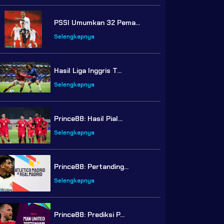
PSSI Umumkan 32 Pema...
Selengkapnya
Hasil Liga Inggris T...
Selengkapnya
Prince88: Hasil Pial...
Selengkapnya
Prince88: Pertanding...
Selengkapnya
Prince88: Prediksi P...