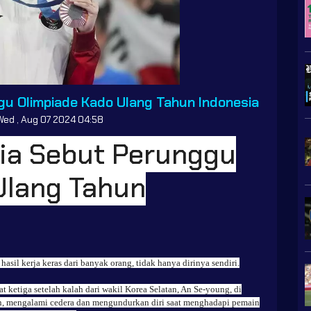
gu Olimpiade Kado Ulang Tahun Indonesia
Wed , Aug 07 2024 04:58
ria Sebut Perunggu
Ulang Tahun
asil kerja keras dari banyak orang, tidak hanya dirinya sendiri.
 ketiga setelah kalah dari wakil Korea Selatan, An Se-young, di
n, mengalami cedera dan mengundurkan diri saat menghadapi pemain