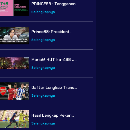
PRINCE88 : Tanggapan...
Selengkapnya
Prince88: President...
Selengkapnya
Meriah! HUT ke-498 J...
Selengkapnya
Daftar Lengkap Trans...
Selengkapnya
Hasil Lengkap Pekan...
Selengkapnya