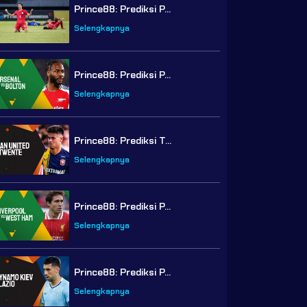
Prince88: Prediksi P...
Selengkapnya
Prince88: Prediksi P...
Selengkapnya
Prince88: Prediksi T...
Selengkapnya
Prince88: Prediksi P...
Selengkapnya
Prince88: Prediksi P...
Selengkapnya