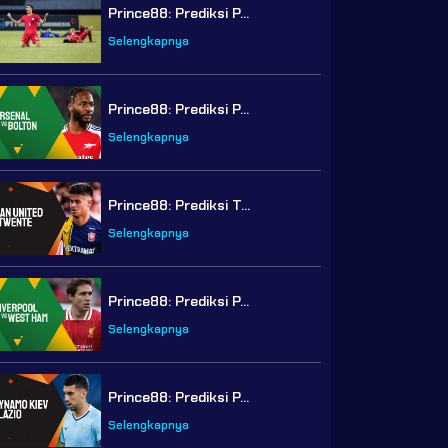
Prince88: Prediksi P...
Selengkapnya
Prince88: Prediksi P...
Selengkapnya
Prince88: Prediksi T...
Selengkapnya
Prince88: Prediksi P...
Selengkapnya
Prince88: Prediksi P...
Selengkapnya