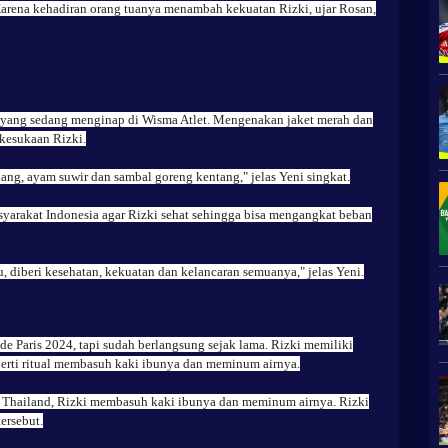
Karena kehadiran orang tuanya menambah kekuatan Rizki, ujar Rosan,
a yang sedang menginap di Wisma Atlet. Mengenakan jaket merah dan
 kesukaan Rizki.
dang, ayam suwir dan sambal goreng kentang," jelas Yeni singkat.
yarakat Indonesia agar Rizki sehat sehingga bisa mengangkat beban
, diberi kesehatan, kekuatan dan kelancaran semuanya," jelas Yeni.
e Paris 2024, tapi sudah berlangsung sejak lama. Rizki memiliki
perti ritual membasuh kaki ibunya dan meminum airnya.
i Thailand, Rizki membasuh kaki ibunya dan meminum airnya. Rizki
ersebut.