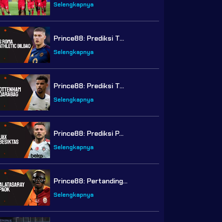
Selengkapnya
Prince88: Prediksi T...
Selengkapnya
Prince88: Prediksi T...
Selengkapnya
Prince88: Prediksi P...
Selengkapnya
Prince88: Pertanding...
Selengkapnya