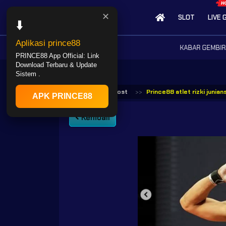
✕
SLOT
LIVE 
⬇️
Aplikasi prince88
KABAR GEMBIRA.. OFF
PRINCE88 App Official: Link
Download Terbaru & Update
Sistem .
PRINCE88
Post
Prince88 atlet rizki juni
APK PRINCE88
Kembali