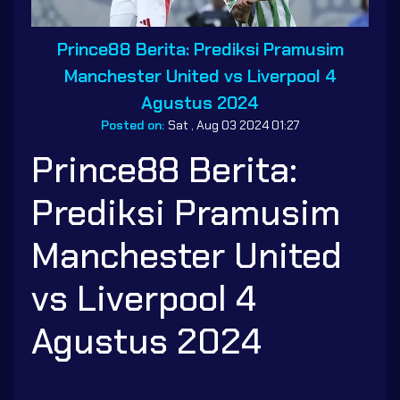
Prince88 Berita: Prediksi Pramusim
Manchester United vs Liverpool 4
Agustus 2024
Posted on:
Sat , Aug 03 2024 01:27
Prince88 Berita:
Prediksi Pramusim
Manchester United
vs Liverpool 4
Agustus 2024