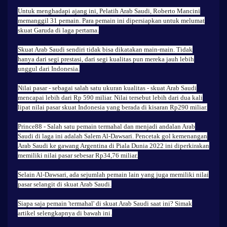
Untuk menghadapi ajang ini, Pelatih Arab Saudi, Roberto Mancini
memanggil 31 pemain. Para pemain ini dipersiapkan untuk melumat
skuat Garuda di laga pertama.
Skuat Arab Saudi sendiri tidak bisa dikatakan main-main. Tidak
hanya dari segi prestasi, dari segi kualitas pun mereka jauh lebih
unggul dari Indonesia.
Nilai pasar - sebagai salah satu ukuran kualitas - skuat Arab Saudi
mencapai lebih dari Rp 590 miliar. Nilai tersebut lebih dari dua kali
lipat nilai pasar skuat Indonesia yang berada di kisaran Rp290 miliar.
Prince88
- Salah satu pemain termahal dan menjadi andalan Arab
Saudi di laga ini adalah Salem Al-Dawsari. Pencetak gol kemenangan
Arab Saudi ke gawang Argentina di Piala Dunia 2022 ini diperkirakan
memiliki nilai pasar sebesar Rp34,76 miliar.
Selain Al-Dawsari, ada sejumlah pemain lain yang juga memiliki nilai
pasar selangit di skuat Arab Saudi.
Siapa saja pemain 'termahal' di skuat Arab Saudi saat ini? Simak
artikel selengkapnya di bawah ini.