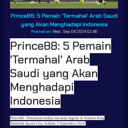
Prince88: 5 Pemain 'Termahal' Arab Saudi
yang Akan Menghadapi Indonesia
Posted on:
Wed , Sep 04 2024 02:46
Prince88: 5 Pemain
'Termahal' Arab
Saudi yang Akan
Menghadapi
Indonesia
Prince88
- Pertemuan kedua tim akan digelar di Stadion King
Abdullah Sports City, Jeddah, 5 September 2024.