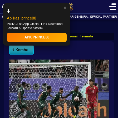
✕
⬇️
KABAR GEMBIRA.. OFFICIAL PARTNER 
Aplikasi prince88
PRINCE88 App Official: Link Download
Terbaru & Update Sistem .
PRINCE88
Post
Prince88 5 pemain termahal arab saudi ya
APK PRINCE88
Kembali