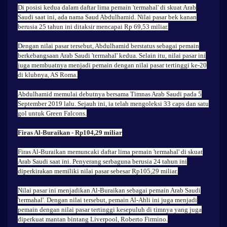
Di posisi kedua dalam daftar lima pemain 'termahal' di skuat Arab
Saudi saat ini, ada nama Saud Abdulhamid. Nilai pasar bek kanan
berusia 25 tahun ini ditaksir mencapai Rp 69,53 miliar.
Dengan nilai pasar tersebut, Abdulhamid berstatus sebagai pemain
berkebangsaan Arab Saudi 'termahal' kedua. Selain itu, nilai pasar ini
juga membuatnya menjadi pemain dengan nilai pasar tertinggi ke-20
di klubnya, AS Roma.
Abdulhamid memulai debutnya bersama Timnas Arab Saudi pada 5
September 2019 lalu. Sejauh ini, ia telah mengoleksi 33 caps dan satu
gol untuk Green Falcons.
Firas Al-Buraikan - Rp104,29 miliar
Firas Al-Buraikan memuncaki daftar lima pemain 'termahal' di skuat
Arab Saudi saat ini. Penyerang serbaguna berusia 24 tahun ini
diperkirakan memiliki nilai pasar sebesar Rp105,29 miliar.
Nilai pasar ini menjadikan Al-Buraikan sebagai pemain Arab Saudi
'termahal'. Dengan nilai tersebut, pemain Al-Ahli ini juga menjadi
pemain dengan nilai pasar tertinggi kesepuluh di timnya yang juga
diperkuat mantan bintang Liverpool, Roberto Firmino.