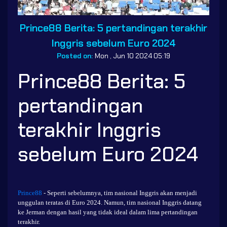
Prince88 Berita: 5 pertandingan terakhir
Inggris sebelum Euro 2024
Posted on:
Mon , Jun 10 2024 05:19
Prince88 Berita: 5
pertandingan
terakhir Inggris
sebelum Euro 2024
Prince88
- Seperti sebelumnya, tim nasional Inggris akan menjadi
unggulan teratas di Euro 2024. Namun, tim nasional Inggris datang
ke Jerman dengan hasil yang tidak ideal dalam lima pertandingan
terakhir.