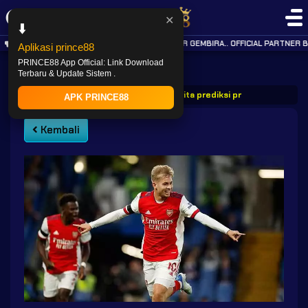
✕
⬇️
KABAR GEMBIRA.. OFFICIAL PARTNER B
Aplikasi prince88
PRINCE88 App Official: Link Download
Terbaru & Update Sistem .
PRINCE88
Post
Prince88 berita prediksi pramusim arsenal
APK PRINCE88
Kembali