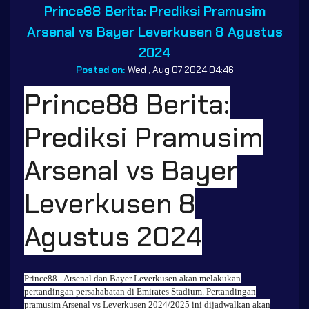
Prince88 Berita: Prediksi Pramusim
Arsenal vs Bayer Leverkusen 8 Agustus
2024
Posted on:
Wed , Aug 07 2024 04:46
Prince88 Berita:
Prediksi Pramusim
Arsenal vs Bayer
Leverkusen 8
Agustus 2024
Prince88
- Arsenal dan Bayer Leverkusen akan melakukan
pertandingan persahabatan di Emirates Stadium. Pertandingan
pramusim Arsenal vs Leverkusen 2024/2025 ini dijadwalkan akan