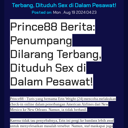
Terbang, Dituduh Sex di Dalam Pesawat!
Posted on:
Mon , Aug 19 2024 04:23
Prince88 Berita:
Penumpang
Dilarang Terbang,
Dituduh Sex di
Dalam Pesawat!
Prince88
- Turis yang bernama Erin Wright (24) mencoba melakukan
check-in online dalam penerbangan American Airlines dari New
Mexico ke New Orleans. Namun, ia tidak berhasil.
Karena tidak tau penyebabnya, Erin ini pergi ke bandara lebih awal
untuk menyelesaikan masalah tersebut. Namun, staf maskapai juga