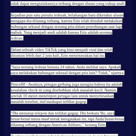
tidak dapat mengizinkannya terbang dengan alasan yang cukup aneh.
Kejadian pun satu persatu terkuak, belakangan baru diketahui alasan
mengapa dia dilarang terbang. karena Erin telah dituduh melakukan
hubungan seksual dengan seorang pria dalam penerbangan saat lagi
mabuk. Yang menjadi aneh adalah karena Erin adalah seorang
lesbian.
Dalam sebuah video TikTok yang kini menjadi viral dan telah
ditonton lebih dari 2 juta kali, Erin menertawakan hal itu.
"Saya seorang lesbian berusia 24 tahun. Anda melihat saya. Apakah
saya melakukan hubungan seksual dengan pria lain? Tidak," ujarnya.
Prince88
- Awalnya, petugas gerbang juga mengira bahwa itu adalah
kesalahan check-in yang disebabkan oleh masalah kecil. Namun,
setelah 10 menit menelepon petugas lain untuk menyelesaikan
masalah tersebut, staf maskapai terlihat gugup.
“Dia menutup telepon dan terlihat gugup. Dia berkata 'Bu, saya
benar-benar minta maaf untuk mengatakan ini, tapi Anda benar-benar
dilarang terbang dengan American Airlines',” kenang Erin.