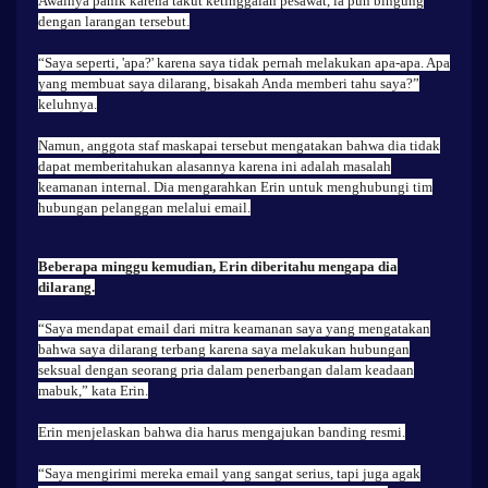
Awalnya panik karena takut ketinggalan pesawat, ia pun bingung
dengan larangan tersebut.
“Saya seperti, 'apa?' karena saya tidak pernah melakukan apa-apa. Apa
yang membuat saya dilarang, bisakah Anda memberi tahu saya?”
keluhnya.
Namun, anggota staf maskapai tersebut mengatakan bahwa dia tidak
dapat memberitahukan alasannya karena ini adalah masalah
keamanan internal. Dia mengarahkan Erin untuk menghubungi tim
hubungan pelanggan melalui email.
Beberapa minggu kemudian, Erin diberitahu mengapa dia
dilarang.
“Saya mendapat email dari mitra keamanan saya yang mengatakan
bahwa saya dilarang terbang karena saya melakukan hubungan
seksual dengan seorang pria dalam penerbangan dalam keadaan
mabuk,” kata Erin.
Erin menjelaskan bahwa dia harus mengajukan banding resmi.
“Saya mengirimi mereka email yang sangat serius, tapi juga agak