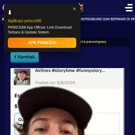
✕
⬇️
.. OFFICIAL PARTNER BARU KAMI MPONIX. JIKA BERGABUNG DAN BERMAIN DI MP
Aplikasi prince88
PRINCE88 App Official: Link Download
Terbaru & Update Sistem .
PRINCE88
Post
Prince88 berita penumpang dilarang terban
APK PRINCE88
Kembali