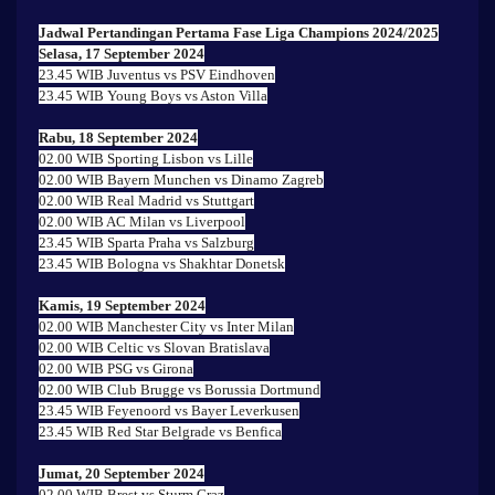
Jadwal Pertandingan Pertama Fase Liga Champions 2024/2025
Selasa, 17 September 2024
23.45 WIB Juventus vs PSV Eindhoven
23.45 WIB Young Boys vs Aston Villa
Rabu, 18 September 2024
02.00 WIB Sporting Lisbon vs Lille
02.00 WIB Bayern Munchen vs Dinamo Zagreb
02.00 WIB Real Madrid vs Stuttgart
02.00 WIB AC Milan vs Liverpool
23.45 WIB Sparta Praha vs Salzburg
23.45 WIB Bologna vs Shakhtar Donetsk
Kamis, 19 September 2024
02.00 WIB Manchester City vs Inter Milan
02.00 WIB Celtic vs Slovan Bratislava
02.00 WIB PSG vs Girona
02.00 WIB Club Brugge vs Borussia Dortmund
23.45 WIB Feyenoord vs Bayer Leverkusen
23.45 WIB Red Star Belgrade vs Benfica
Jumat, 20 September 2024
02.00 WIB Brest vs Sturm Graz