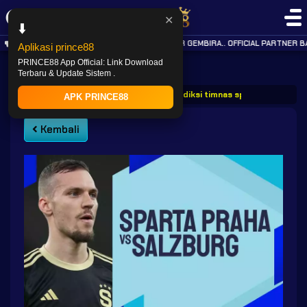
✕
⬇️
KABAR GEMBIRA.. OFFICIAL PARTNER BA
Aplikasi prince88
PRINCE88 App Official: Link Download
Terbaru & Update Sistem .
PRINCE88
Post
Prince88 prediksi timnas sparta praha vs 
APK PRINCE88
Kembali