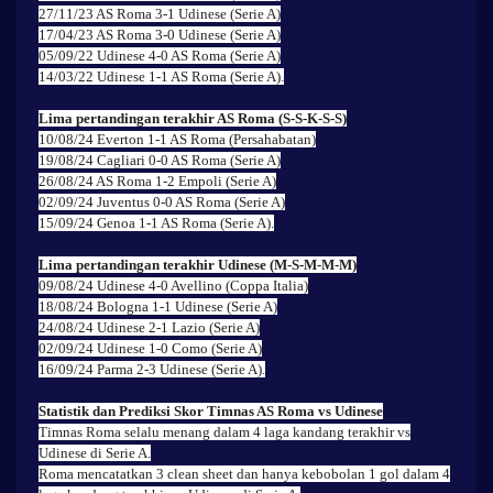
27/11/23 AS Roma 3-1 Udinese (Serie A)
17/04/23 AS Roma 3-0 Udinese (Serie A)
05/09/22 Udinese 4-0 AS Roma (Serie A)
14/03/22 Udinese 1-1 AS Roma (Serie A).
Lima pertandingan terakhir AS Roma (S-S-K-S-S)
10/08/24 Everton 1-1 AS Roma (Persahabatan)
19/08/24 Cagliari 0-0 AS Roma (Serie A)
26/08/24 AS Roma 1-2 Empoli (Serie A)
02/09/24 Juventus 0-0 AS Roma (Serie A)
15/09/24 Genoa 1-1 AS Roma (Serie A).
Lima pertandingan terakhir Udinese (M-S-M-M-M)
09/08/24 Udinese 4-0 Avellino (Coppa Italia)
18/08/24 Bologna 1-1 Udinese (Serie A)
24/08/24 Udinese 2-1 Lazio (Serie A)
02/09/24 Udinese 1-0 Como (Serie A)
16/09/24 Parma 2-3 Udinese (Serie A).
Statistik dan Prediksi Skor Timnas AS Roma vs Udinese
Timnas Roma selalu menang dalam 4 laga kandang terakhir vs
Udinese di Serie A.
Roma mencatatkan 3 clean sheet dan hanya kebobolan 1 gol dalam 4