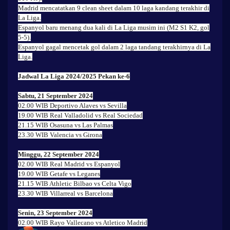
Madrid mencatatkan 9 clean sheet dalam 10 laga kandang terakhir di
La Liga.
Espanyol baru menang dua kali di La Liga musim ini (M2 S1 K2, gol
5-5).
Espanyol gagal mencetak gol dalam 2 laga tandang terakhirnya di La
Liga.
Jadwal La Liga 2024/2025 Pekan ke-6
Sabtu, 21 September 2024
02.00 WIB Deportivo Alaves vs Sevilla
19.00 WIB Real Valladolid vs Real Sociedad
21.15 WIB Osasuna vs Las Palmas
23.30 WIB Valencia vs Girona
Minggu, 22 September 2024
02.00 WIB Real Madrid vs Espanyol
19.00 WIB Getafe vs Leganes
21.15 WIB Athletic Bilbao vs Celta Vigo
23.30 WIB Villarreal vs Barcelona
Senin, 23 September 2024
02.00 WIB Rayo Vallecano vs Atletico Madrid