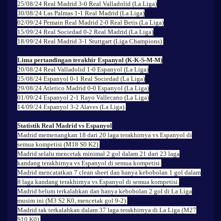
25/08/24 Real Madrid 3-0 Real Valladolid (La Liga)
30/08/24 Las Palmas 1-1 Real Madrid (La Liga)
02/09/24 Pemain Real Madrid 2-0 Real Betis (La Liga)
15/09/24 Real Sociedad 0-2 Real Madrid (La Liga)
18/09/24 Real Madrid 3-1 Stuttgart (Liga Champions).
Lima pertandingan terakhir Espanyol (K-K-S-M-M)
20/08/24 Real Valladolid 1-0 Espanyol (La Liga)
25/08/24 Espanyol 0-1 Real Sociedad (La Liga)
29/08/24 Atletico Madrid 0-0 Espanyol (La Liga)
01/09/24 Espanyol 2-1 Rayo Vallecano (La Liga)
14/09/24 Espanyol 3-2 Alaves (La Liga).
Statistik Real Madrid vs Espanyol
Madrid memenangkan 18 dari 20 laga terakhirnya vs Espanyol di
semua kompetisi (M18 S0 K2).
Madrid selalu mencetak minimal 2 gol dalam 21 dari 23 laga
kandang terakhirnya vs Espanyol di semua kompetisi.
Madrid mencatatkan 7 clean sheet dan hanya kebobolan 1 gol dalam
8 laga kandang terakhirnya vs Espanyol di semua kompetisi.
Madrid belum terkalahkan dan hanya kebobolan 2 gol di La Liga
musim ini (M3 S2 K0, mencetak gol 9-2).
Madrid tak terkalahkan dalam 37 laga terakhirnya di La Liga (M27
S10 K0).