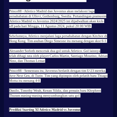
Prince88
- Atletico Madrid dan Juventus akan melakoni laga
persahabatan di Ullevi, Gothenburg, Swedia. Pertandingan pramusim
Atletico Madrid vs Juventus 2024/2025 ini dijadwalkan akan kick-
off pada hari Minggu, 11 Agustus 2024, pukul 20:00 WIB.
Sebelumnya, Atletico menjalani laga persahabatan dengan Kitchee di
Hong Kong. Tim asuhan Diego Simeone itu menang dengan skor 6-1.
Alexander Sorloth mencetak dua gol untuk Atletico. Gol lainnya
telah dibagi rata oleh player Carlos Martin, Santiago Mourino, Adrian
Nino, dan Thomas Lemar.
Prince88
- Sementara itu, Juventus berlatih dengan tim U-23 mereka,
Juve Next Gen, di Turin. Tim yang dipimpin oleh pelatih baru Thiago
Motta itu menang 4-0.
Danilo, Timothy Weah, Kenan Yildiz, dan pemain baru Khephren
Thuram masing-masing menyumbangkan satu gol.
Prediksi Starting XI
Atletico Madrid
vs Juventus