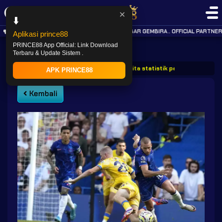
✕
⬇️
KABAR GEMBIRA.. OFFICIAL PARTNER
Aplikasi prince88
PRINCE88 App Official: Link Download
Terbaru & Update Sistem .
PRINCE88
Post
Prince88 berita statistik pertandingan bou
APK PRINCE88
Kembali