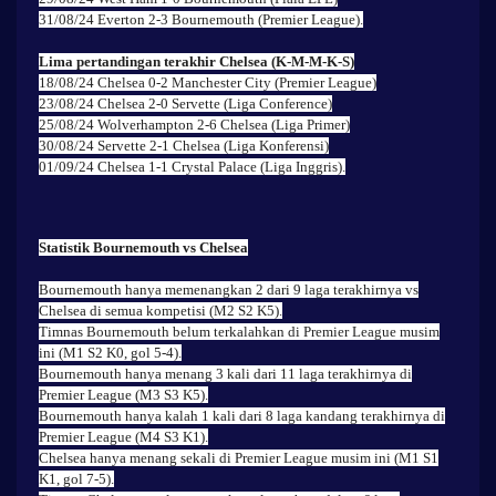
31/08/24 Everton 2-3 Bournemouth (Premier League).
Lima pertandingan terakhir Chelsea (K-M-M-K-S)
18/08/24 Chelsea 0-2 Manchester City (Premier League)
23/08/24 Chelsea 2-0 Servette (Liga Conference)
25/08/24 Wolverhampton 2-6 Chelsea (Liga Primer)
30/08/24 Servette 2-1 Chelsea (Liga Konferensi)
01/09/24 Chelsea 1-1 Crystal Palace (Liga Inggris).
Statistik Bournemouth vs Chelsea
Bournemouth hanya memenangkan 2 dari 9 laga terakhirnya vs
Chelsea di semua kompetisi (M2 S2 K5).
Timnas Bournemouth belum terkalahkan di Premier League musim
ini (M1 S2 K0, gol 5-4).
Bournemouth hanya menang 3 kali dari 11 laga terakhirnya di
Premier League (M3 S3 K5).
Bournemouth hanya kalah 1 kali dari 8 laga kandang terakhirnya di
Premier League (M4 S3 K1).
Chelsea hanya menang sekali di Premier League musim ini (M1 S1
K1, gol 7-5).