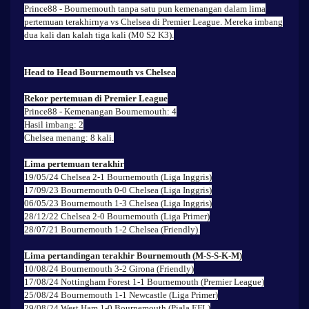
Prince88
- Bournemouth tanpa satu pun kemenangan dalam lima
pertemuan terakhirnya vs Chelsea di Premier League. Mereka imbang
dua kali dan kalah tiga kali (M0 S2 K3).
Head to Head Bournemouth vs Chelsea
Rekor pertemuan di Premier League
Prince88
- Kemenangan Bournemouth: 4
Hasil imbang: 2
Chelsea menang: 8 kali.
Lima pertemuan terakhir
19/05/24 Chelsea 2-1 Bournemouth (Liga Inggris)
17/09/23 Bournemouth 0-0 Chelsea (Liga Inggris)
06/05/23 Bournemouth 1-3 Chelsea (Liga Inggris)
28/12/22 Chelsea 2-0 Bournemouth (Liga Primer)
28/07/21 Bournemouth 1-2 Chelsea (Friendly).
Lima pertandingan terakhir Bournemouth (M-S-S-K-M)
10/08/24 Bournemouth 3-2 Girona (Friendly)
17/08/24 Nottingham Forest 1-1 Bournemouth (Premier League)
25/08/24 Bournemouth 1-1 Newcastle (Liga Primer)
29/08/24 West Ham 1-0 Bournemouth (Piala EFL)