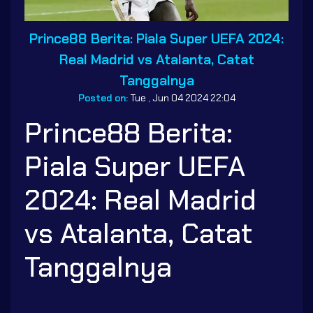
Prince88 Berita: Piala Super UEFA 2024:
Real Madrid vs Atalanta, Catat
Tanggalnya
Posted on:
Tue , Jun 04 2024 22:04
Prince88 Berita:
Piala Super UEFA
2024: Real Madrid
vs Atalanta, Catat
Tanggalnya