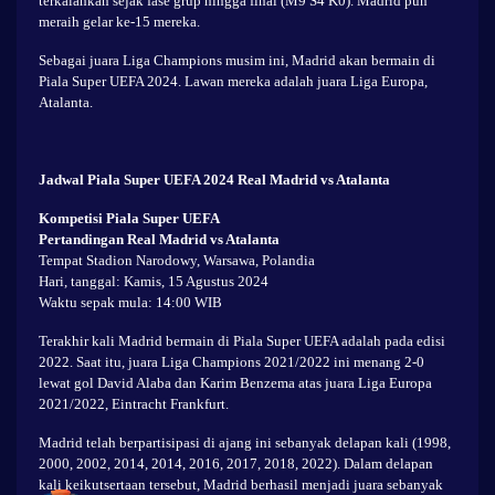
terkalahkan sejak fase grup hingga final (M9 S4 K0). Madrid pun
meraih gelar ke-15 mereka.
Sebagai juara Liga Champions musim ini, Madrid akan bermain di
Piala Super UEFA 2024. Lawan mereka adalah juara Liga Europa,
Atalanta.
Jadwal Piala Super UEFA 2024 Real Madrid vs Atalanta
Kompetisi Piala Super UEFA
Pertandingan Real Madrid vs Atalanta
Tempat Stadion Narodowy, Warsawa, Polandia
Hari, tanggal: Kamis, 15 Agustus 2024
Waktu sepak mula: 14:00 WIB
Terakhir kali Madrid bermain di Piala Super UEFA adalah pada edisi
2022. Saat itu, juara Liga Champions 2021/2022 ini menang 2-0
lewat gol David Alaba dan Karim Benzema atas juara Liga Europa
2021/2022, Eintracht Frankfurt.
Madrid telah berpartisipasi di ajang ini sebanyak delapan kali (1998,
2000, 2002, 2014, 2014, 2016, 2017, 2018, 2022). Dalam delapan
kali keikutsertaan tersebut, Madrid berhasil menjadi juara sebanyak