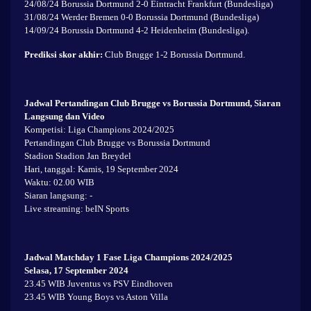
24/08/24 Borussia Dortmund 2-0 Eintracht Frankfurt (Bundesliga)
31/08/24 Werder Bremen 0-0 Borussia Dortmund (Bundesliga)
14/09/24 Borussia Dortmund 4-2 Heidenheim (Bundesliga).
Prediksi skor akhir:
Club Brugge 1-2 Borussia Dortmund.
Jadwal Pertandingan Club Brugge vs Borussia Dortmund, Siaran
Langsung dan Video
Kompetisi: Liga Champions 2024/2025
Pertandingan Club Brugge vs Borussia Dortmund
Stadion Stadion Jan Breydel
Hari, tanggal: Kamis, 19 September 2024
Waktu: 02.00 WIB
Siaran langsung: -
Live streaming: beIN Sports
Jadwal Matchday 1 Fase Liga Champions 2024/2025
Selasa, 17 September 2024
23.45 WIB Juventus vs PSV Eindhoven
23.45 WIB Young Boys vs Aston Villa