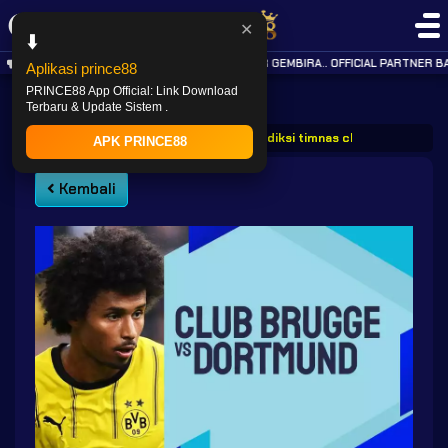
✕
⬇️
KABAR GEMBIRA.. OFFICIAL PARTNER BA
Aplikasi prince88
PRINCE88 App Official: Link Download
Terbaru & Update Sistem .
PRINCE88
Post
Prince88 prediksi timnas club brugge vs 
APK PRINCE88
Kembali