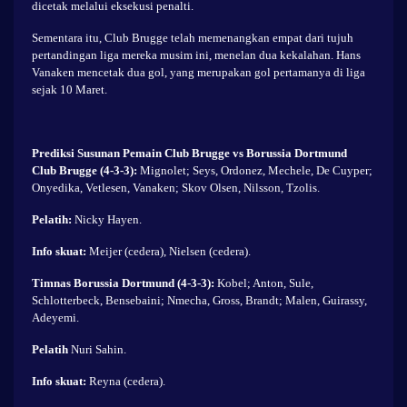
dicetak melalui eksekusi penalti.
Sementara itu, Club Brugge telah memenangkan empat dari tujuh
pertandingan liga mereka musim ini, menelan dua kekalahan. Hans
Vanaken mencetak dua gol, yang merupakan gol pertamanya di liga
sejak 10 Maret.
Prediksi Susunan Pemain Club Brugge vs Borussia Dortmund
Club Brugge (4-3-3):
Mignolet; Seys, Ordonez, Mechele, De Cuyper;
Onyedika, Vetlesen, Vanaken; Skov Olsen, Nilsson, Tzolis.
Pelatih:
Nicky Hayen.
Info skuat:
Meijer (cedera), Nielsen (cedera).
Timnas Borussia Dortmund (4-3-3):
Kobel; Anton, Sule,
Schlotterbeck, Bensebaini; Nmecha, Gross, Brandt; Malen, Guirassy,
Adeyemi.
Pelatih
Nuri Sahin.
Info skuat:
Reyna (cedera).