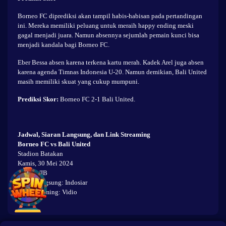
Borneo FC diprediksi akan tampil habis-habisan pada pertandingan
ini. Mereka memiliki peluang untuk meraih happy ending meski
gagal menjadi juara. Namun absennya sejumlah pemain kunci bisa
menjadi kandala bagi Borneo FC.
Eber Bessa absen karena terkena kartu merah. Kadek Arel juga absen
karena agenda Timnas Indonesia U-20. Namun demikian, Bali United
masih memiliki skuat yang cukup mumpuni.
Prediksi Skor:
Borneo FC 2-1 Bali United.
Jadwal, Siaran Langsung, dan Link Streaming
Borneo FC vs Bali United
Stadion Batakan
Kamis, 30 Mei 2024
19.00 WIB
Siaran langsung: Indosiar
Live streaming: Vidio