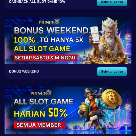
CASHBACK ALL SLOT GAME 10%
Selengkapnya
BONUS WEEKEND
Selengkapnya