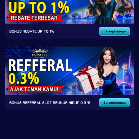
BONUS REBATE UP TO 1%
Selengkapnya
BONUS REFERRAL SLOT SEUMUR HIDUP 0.3 % TERBAIK
Selengkapnya