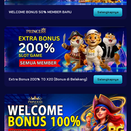
WELCOME BONUS 50% MEMBER BARU
Selengkapnya
Extra Bonus 200% TO X20 (Bonus di Belakang)
Selengkapnya