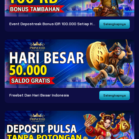
Event Depostreak Bonus IDR 100.000 Setiap Hari di PRINCE88
Selengkapnya
Freebet Dan Hari Besar Indonesia
Selengkapnya