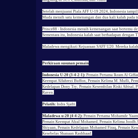
Setelah menjuarai Piala AFF U-19 2024, Indonesia tampil
Muda meraih satu kemenangan dan dua kali kalah pada tu
Prince88
- Indonesia meraih kemenangan saat bertemu de
Sementara itu, Indonesia kalah saat berhadapan dengan T
Maladewa mengikuti Kejuaraan SAFF U20. Mereka kalah 1-
Perkiraan susunan pemain
Indonesia U-20 (3-4-2-1):
Pemain Pertama Ikram Al Giffa
Keempat Alfahrezi Buffon; Pemain Kelima M. Mufli, Pe
Kedelapan Dony Try; Pemain Kesembilan Riski Afrisal,
Raven.
Pelatih:
Indra Sjafri.
Maladewa u-20 (4-4-2):
Pemain Pertama Mohamde Yaame
Pemain Keempat Afzal Mohamed, Pemain Kelima Joodh 
Shiyaan, Pemain Kedelapan Mohamed Firaq, Pemain Kes
Kesebelas Shanaan Rashhaad.