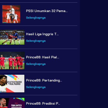
PSSI Umumkan 32 Pema...
Selengkapnya
Hasil Liga Inggris T...
Selengkapnya
Prince88: Hasil Pial...
Selengkapnya
Prince88: Pertanding...
Selengkapnya
Prince88: Prediksi P...