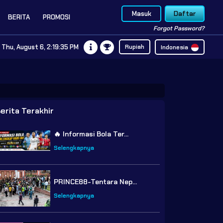
Masuk
Daftar
BERITA
PROMOSI
Forgot Password?
ONIX DAPAT FREEBET 10.000
Thu, August 6, 2:19:36 PM
Rupiah
Indonesia
erita Terakhir
🔥 Informasi Bola Ter...
Selengkapnya
PRINCE88-Tentara Nep...
Selengkapnya