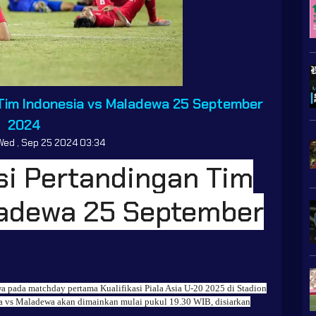
 Tim Indonesia vs Maladewa 25 September
2024
Wed , Sep 25 2024 03:34
si Pertandingan Tim
ladewa 25 September
 pada matchday pertama Kualifikasi Piala Asia U-20 2025 di Stadion
a vs Maladewa akan dimainkan mulai pukul 19.30 WIB, disiarkan