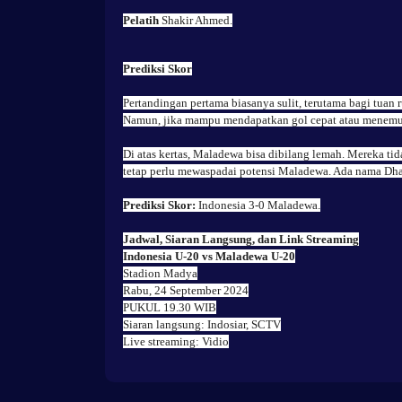
Pelatih
Shakir Ahmed.
Prediksi Skor
Pertandingan pertama biasanya sulit, terutama bagi tua
Namun, jika mampu mendapatkan gol cepat atau menemu
Di atas kertas, Maladewa bisa dibilang lemah. Mereka tid
tetap perlu mewaspadai potensi Maladewa. Ada nama Dh
Prediksi Skor:
Indonesia 3-0 Maladewa.
Jadwal, Siaran Langsung, dan Link Streaming
Indonesia U-20 vs Maladewa U-20
Stadion Madya
Rabu, 24 September 2024
PUKUL 19.30 WIB
Siaran langsung: Indosiar, SCTV
Live streaming: Vidio