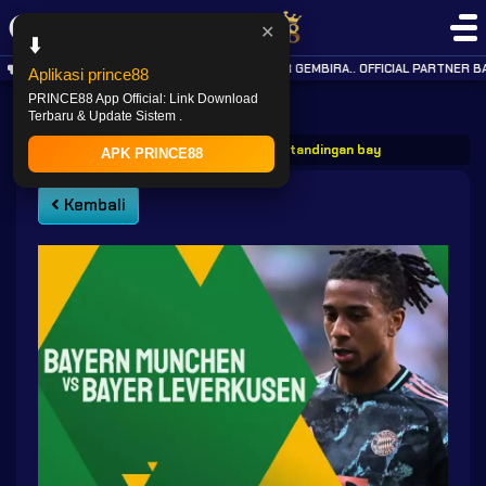
✕
⬇️
KABAR GEMBIRA.. OFFICIAL PARTNER BA
Aplikasi prince88
PRINCE88 App Official: Link Download
Terbaru & Update Sistem .
PRINCE88
Post
Prince88 pertandingan bayern munchen vs
APK PRINCE88
Kembali