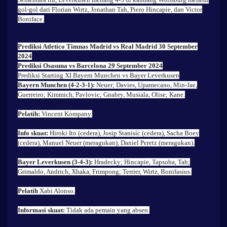
gol-gol dari Florian Wirtz, Jonathan Tah, Piero Hincapie, dan Victor
Boniface.
Prediksi Atletico Timnas Madrid vs Real Madrid 30 September
2024
Prediksi Osasuna vs Barcelona 29 September 2024
Prediksi Starting XI Bayern Munchen vs Bayer Leverkusen
Bayern Munchen (4-2-3-1):
Neuer; Davies, Upamecano, Min-Jae,
Guerreiro; Kimmich, Pavlovic; Gnabry, Musiala, Olise; Kane.
Pelatih:
Vincent Kompany.
Info skuat:
Hiroki Ito (cedera), Josip Stanisic (cedera), Sacha Boey
(cedera), Manuel Neuer (meragukan), Daniel Peretz (meragukan).
Bayer Leverkusen (3-4-3):
Hradecky; Hincapie, Tapsoba, Tah;
Grimaldo, Andrich, Xhaka, Frimpong; Terrier, Wirtz, Bonifasius.
Pelatih
Xabi Alonso.
Informasi skuat:
Tidak ada pemain yang absen.