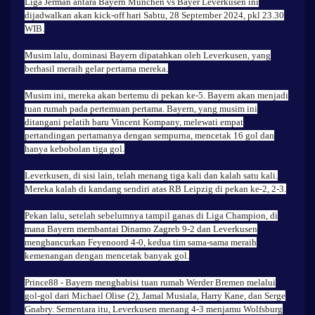
Liga Jerman antara Bayern Munchen vs Bayer Leverkusen ini
dijadwalkan akan kick-off hari Sabtu, 28 September 2024, pkl 23.30
WIB.
Musim lalu, dominasi Bayern dipatahkan oleh Leverkusen, yang
berhasil meraih gelar pertama mereka.
Musim ini, mereka akan bertemu di pekan ke-5. Bayern akan menjadi
tuan rumah pada pertemuan pertama. Bayern, yang musim ini
ditangani pelatih baru Vincent Kompany, melewati empat
pertandingan pertamanya dengan sempurna, mencetak 16 gol dan
hanya kebobolan tiga gol.
Leverkusen, di sisi lain, telah menang tiga kali dan kalah satu kali.
Mereka kalah di kandang sendiri atas RB Leipzig di pekan ke-2, 2-3.
Pekan lalu, setelah sebelumnya tampil ganas di Liga Champion, di
mana Bayern membantai Dinamo Zagreb 9-2 dan Leverkusen
menghancurkan Feyenoord 4-0, kedua tim sama-sama meraih
kemenangan dengan mencetak banyak gol.
Prince88
- Bayern menghabisi tuan rumah Werder Bremen melalui
gol-gol dari Michael Olise (2), Jamal Musiala, Harry Kane, dan Serge
Gnabry. Sementara itu, Leverkusen menang 4-3 menjamu Wolfsburg