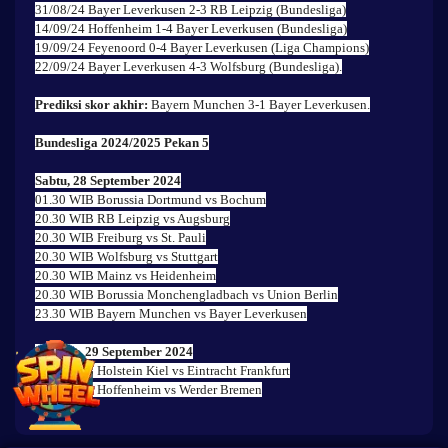
31/08/24 Bayer Leverkusen 2-3 RB Leipzig (Bundesliga)
14/09/24 Hoffenheim 1-4 Bayer Leverkusen (Bundesliga)
19/09/24 Feyenoord 0-4 Bayer Leverkusen (Liga Champions)
22/09/24 Bayer Leverkusen 4-3 Wolfsburg (Bundesliga).
Prediksi skor akhir:
Bayern Munchen 3-1 Bayer Leverkusen.
Bundesliga 2024/2025 Pekan 5
Sabtu, 28 September 2024
01.30 WIB Borussia Dortmund vs Bochum
20.30 WIB RB Leipzig vs Augsburg
20.30 WIB Freiburg vs St. Pauli
20.30 WIB Wolfsburg vs Stuttgart
20.30 WIB Mainz vs Heidenheim
20.30 WIB Borussia Monchengladbach vs Union Berlin
23.30 WIB Bayern Munchen vs Bayer Leverkusen
Minggu, 29 September 2024
20.30 WIB Holstein Kiel vs Eintracht Frankfurt
22.30 WIB Hoffenheim vs Werder Bremen