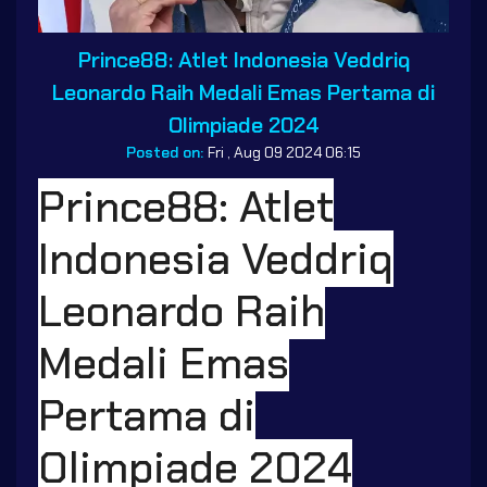
Prince88: Atlet Indonesia Veddriq
Leonardo Raih Medali Emas Pertama di
Olimpiade 2024
Posted on:
Fri , Aug 09 2024 06:15
Prince88: Atlet
Indonesia Veddriq
Leonardo Raih
Medali Emas
Pertama di
Olimpiade 2024