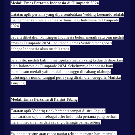
Medali Emas Pertama Indonesia di Olimpiade 2024
Catatan apik pertama yang dipersembahkan Veddriq Leonardo adalah
dia memberikan medali emas pertama bagi Indonesia di Olimpiade
2024.
Seperti diketahui, kontingen Indonesia belum meraih satu pun medali
emas di Olimpiade 2024. Jadi medali emas Veddriq mengobati
dahaga Indonesia akan medali emas.
Selain itu, medali kali ini merupakan medali yang kedua di dapatkan
oleh Indonesia di Olimpiade 2024. Sebelumnya Indonesia baru
meraih satu medali yaitu medali perunggu di cabang olahraga
bulutangkis nomor tunggal putri yang diraih oleh Gregoria Mariska
Tunjung.
Medali Emas Pertama di Panjat Tebing
Catatan apik Veddriq tidak berhenti sampai di situ. Ia juga
mencatatkan sejarah sebagai atlet Indonesia pertama yang berhasil
meraih medali emas dari cabang olahraga panjat tebing.
Ya, panjat tebing atau cabor panjat tebing memang baru memulai