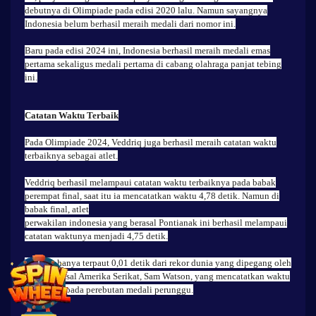
debutnya di Olimpiade pada edisi 2020 lalu. Namun sayangnya
Indonesia belum berhasil meraih medali dari nomor ini.
Baru pada edisi 2024 ini, Indonesia berhasil meraih medali emas
pertama sekaligus medali pertama di cabang olahraga panjat tebing
ini.
Catatan Waktu Terbaik
Pada Olimpiade 2024, Veddriq juga berhasil meraih catatan waktu
terbaiknya sebagai atlet.
Veddriq berhasil melampaui catatan waktu terbaiknya pada babak
perempat final, saat itu ia mencatatkan waktu 4,78 detik. Namun di
babak final, atlet
perwakilan indonesia yang berasal Pontianak ini berhasil melampaui
catatan waktunya menjadi 4,75 detik.
Veddriq hanya terpaut 0,01 detik dari rekor dunia yang dipegang oleh
pemanjat asal Amerika Serikat, Sam Watson, yang mencatatkan waktu
4,74 detik pada perebutan medali perunggu.