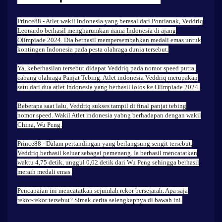
Prince88
- Atlet wakil indonesia yang berasal dari Pontianak, Veddriq
Leonardo berhasil mengharumkan nama Indonesia di ajang
Olimpiade 2024. Dia berhasil mempersembahkan medali emas untuk
kontingen Indonesia pada pesta olahraga dunia tersebut.
Ya, keberhasilan tersebut didapat Veddriq pada nomor speed putra,
cabang olahraga Panjat Tebing. Atlet indonesia Veddriq merupakan
satu dari dua atlet Indonesia yang berhasil lolos ke Olimpiade 2024.
Beberapa saat lalu, Veddriq sukses tampil di final panjat tebing
nomor speed. Wakil Atlet indonesia yabng berhadapan dengan wakil
China, Wu Peng.
Prince88
- Dalam pertandingan yang berlangsung sengit tersebut,
Veddriq berhasil keluar sebagai pemenang. Ia berhasil mencatatkan
waktu 4,75 detik, unggul 0,02 detik dari Wu Peng sehingga berhasil
meraih medali emas.
Pencapaian ini mencatatkan sejumlah rekor bersejarah. Apa saja
rekor-rekor tersebut? Simak cerita selengkapnya di bawah ini.