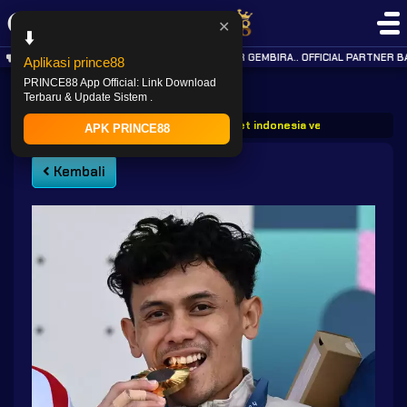
✕
⬇️
KABAR GEMBIRA.. OFFICIAL PARTNER B
Aplikasi prince88
PRINCE88 App Official: Link Download
Terbaru & Update Sistem .
PRINCE88
Post
Prince88 atlet indonesia veddriq leonardo
APK PRINCE88
Kembali