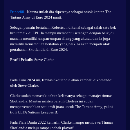
Prince88
- Karena itulah dia dipercaya sebagai sosok kapten The
Tartans Army di Euro 2024 nanti.
Sebagai pemain bertahan, Robertson dikenal sebagai salah satu bek
kiri terbaik di EPL. Ia mampu membantu serangan dengan baik, di
mana ia memiliki umpan-umpan silang yang akurat, dan ia juga
memiliki kemampuan bertahan yang baik. Ia akan menjadi otak
pertahanan Skotlandia di Euro 2024.
Profil Pelatih:
Steve Clarke
Pada Euro 2024 ini, timnas Skotlandia akan kembali dikomandoi
oleh Steve Clarke.
Clarke sudah memasuki tahun kelimanya sebagai manajer timnas
Skotlandia. Mantan asisten pelatih Chelsea ini sudah
mempersembahkan satu trofi juara untuk The Tartans Army, yakni
trofi UEFA Nations Leagues B.
Pada Piala Dunia 2022 kemarin, Clarke mampu membawa Timnas
Skotlandia melaju sampai babak playoff.