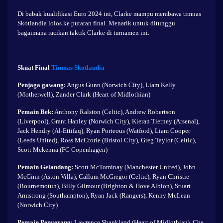
Di babak kualifikasi Euro 2024 ini, Clarke mampu membawa timnas
Skotlandia lolos ke putaran final. Menarik untuk ditunggu
bagaimana racikan taktik Clarke di turnamen ini.
Skuat Final
Timnas Skotlandia
Penjaga gawang:
Angus Gunn (Norwich City), Liam Kelly
(Motherwell), Zander Clark (Heart of Midlothian)
Pemain Bek:
Anthony Ralston (Celtic), Andrew Robertson
(Liverpool), Grant Hanley (Norwich City), Kieran Tierney (Arsenal),
Jack Hendry (Al-Ettifaq), Ryan Porteous (Watford), Liam Cooper
(Leeds United), Ross McCrorie (Bristol City), Greg Taylor (Celtic),
Scott Mckenna (FC Copenhagen)
Pemain Gelandang:
Scott McTominay (Manchester United), John
McGinn (Aston Villa), Callum McGregor (Celtic), Ryan Christie
(Bournemotuh), Billy Gilmour (Brighton & Hove Albion), Stuart
Armstrong (Southampton), Ryan Jack (Rangers), Kenny McLean
(Norwich City)
Pemain Penyerang:
Lawrence Shankland (Heart of Midlothian), Che