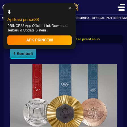
✕
⬇️
KABAR GEMBIRA.. OFFICIAL PARTNER BAR
Aplikasi prince88
PRINCE88 App Official: Link Download
Terbaru & Update Sistem .
PRINCE88
Post
Prince88 daftar prestasi negara asean di 
APK PRINCE88
Kembali