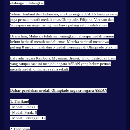
olahraga bulutangkis.
Selain Thailand dan Indonesia, ada tiga negara ASEAN lainnya yang
juga pernah meraih medali emas Olimpiade. Filipina, Vietnam dan
Singapura masing-masing membawa pulang satu medali emas.
Di sisi lain, Malaysia telah memenangkan beberapa medali namun
belum berhasil meraih medali emas. Mereka berhasil membawa
pulang 8 medali perak dan 5 medali perunggu di Olimpiade terakhir.
Lalu ada negara Kamboja, Myanmar, Brunei, Timor Leste, dan Laos
yang sampai saat ini menjadi negara ASEAN yang belum pernah
meraih medali olimpiade sama sekali.
Daftar perolehan medali Olimpiade negara-negara ASEAN
1. Thailand
- Medali Emas 10
- Medali Perak: 8
- Medali Perunggu: 17
2. Indonesia