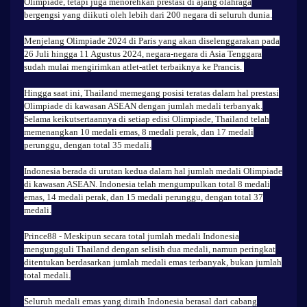
Olimpiade, tetapi juga menorehkan prestasi di ajang olahraga
bergengsi yang diikuti oleh lebih dari 200 negara di seluruh dunia.
Menjelang Olimpiade 2024 di Paris yang akan diselenggarakan pada
26 Juli hingga 11 Agustus 2024, negara-negara di Asia Tenggara
sudah mulai mengirimkan atlet-atlet terbaiknya ke Prancis.
Hingga saat ini, Thailand memegang posisi teratas dalam hal prestasi
Olimpiade di kawasan ASEAN dengan jumlah medali terbanyak.
Selama keikutsertaannya di setiap edisi Olimpiade, Thailand telah
memenangkan 10 medali emas, 8 medali perak, dan 17 medali
perunggu, dengan total 35 medali.
Indonesia berada di urutan kedua dalam hal jumlah medali Olimpiade
di kawasan ASEAN. Indonesia telah mengumpulkan total 8 medali
emas, 14 medali perak, dan 15 medali perunggu, dengan total 37
medali.
Prince88
- Meskipun secara total jumlah medali Indonesia
mengungguli Thailand dengan selisih dua medali, namun peringkat
ditentukan berdasarkan jumlah medali emas terbanyak, bukan jumlah
total medali.
Seluruh medali emas yang diraih Indonesia berasal dari cabang