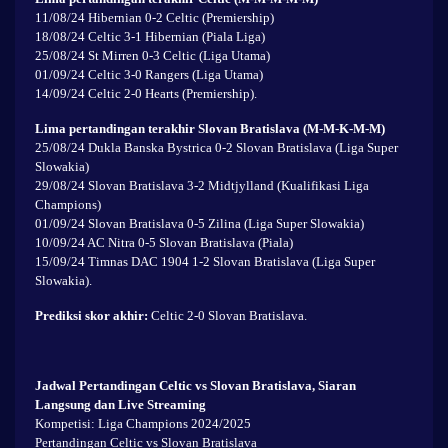
11/08/24 Hibernian 0-2 Celtic (Premiership)
18/08/24 Celtic 3-1 Hibernian (Piala Liga)
25/08/24 St Mirren 0-3 Celtic (Liga Utama)
01/09/24 Celtic 3-0 Rangers (Liga Utama)
14/09/24 Celtic 2-0 Hearts (Premiership).
Lima pertandingan terakhir Slovan Bratislava (M-M-K-M-M)
25/08/24 Dukla Banska Bystrica 0-2 Slovan Bratislava (Liga Super
Slowakia)
29/08/24 Slovan Bratislava 3-2 Midtjylland (Kualifikasi Liga
Champions)
01/09/24 Slovan Bratislava 0-5 Zilina (Liga Super Slowakia)
10/09/24 AC Nitra 0-5 Slovan Bratislava (Piala)
15/09/24 Timnas DAC 1904 1-2 Slovan Bratislava (Liga Super
Slowakia).
Prediksi skor akhir:
Celtic 2-0 Slovan Bratislava.
Jadwal Pertandingan Celtic vs Slovan Bratislava, Siaran
Langsung dan Live Streaming
Kompetisi: Liga Champions 2024/2025
Pertandingan Celtic vs Slovan Bratislava