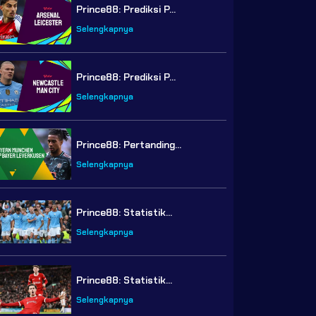
Prince88: Prediksi P...
Selengkapnya
Prince88: Prediksi P...
Selengkapnya
Prince88: Pertanding...
Selengkapnya
Prince88: Statistik...
Selengkapnya
Prince88: Statistik...
Selengkapnya