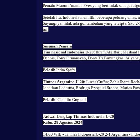
Pemain Maouri Ananda Yves yang bertindak sebagai algo
Setelah itu, Indonesia memiliki beberapa peluang emas, 
Sayangnya, tidak ada gol tambahan yang tercipta. Sko 2
ini.
Susunan Pemain
Tim nasional Indonesia U-20:
Ikram Algiffari; Meshaal
Dennis, Tony Firmansyah, Dony Tri Pamungkas; Arlyansy
Pelatih
Indra Sjafri.
Timnas Argentina U-20:
Lucas Cuffia; Zahir Ibarra Rach
Jonathan Ledesma, Rodrigo Ezequiel Stocco, Matias Fava
Pelatih:
Claudio Gugnali.
Jadwal Lengkap Timnas Indonesia U-20
Rabu, 28 Agustus 2024
14:00 WIB - Timnas Indonesia U-20 2-1 Argentina - Indos