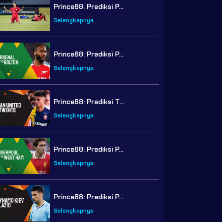
Prince88: Prediksi P...
Selengkapnya
Prince88: Prediksi P...
Selengkapnya
Prince88: Prediksi T...
Selengkapnya
Prince88: Prediksi P...
Selengkapnya
Prince88: Prediksi P...
Selengkapnya