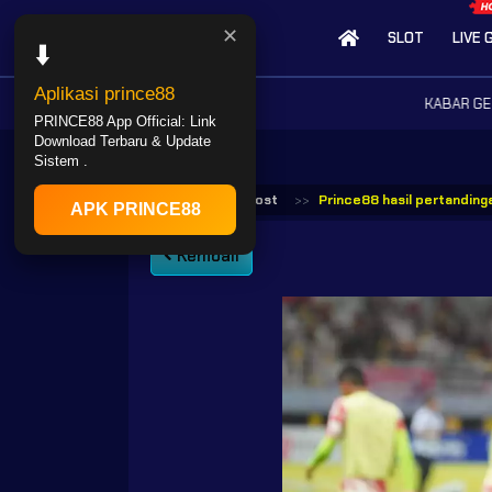
✕
SLOT
LIVE 
⬇️
Aplikasi prince88
KABAR GEMBIRA.
PRINCE88 App Official: Link
Download Terbaru & Update
Sistem .
PRINCE88
Post
Prince88 hasil pertanding
APK PRINCE88
Kembali