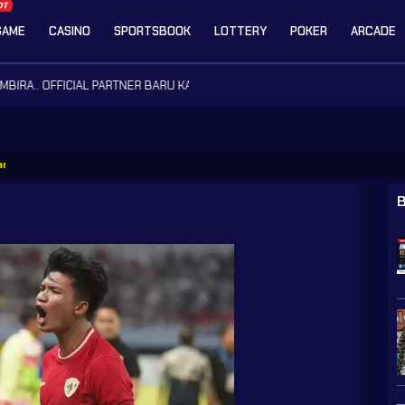
GAME
CASINO
SPORTSBOOK
LOTTERY
POKER
ARCADE
. OFFICIAL PARTNER BARU KAMI MPONIX. JIKA BERGABUNG DAN BERMAIN D
an timnas indonesia u 20 vs argentina
B