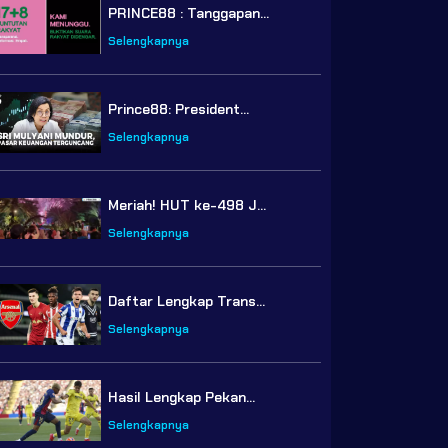
PRINCE88 : Tanggapan...
Selengkapnya
Prince88: President...
Selengkapnya
Meriah! HUT ke-498 J...
Selengkapnya
Daftar Lengkap Trans...
Selengkapnya
Hasil Lengkap Pekan...
Selengkapnya