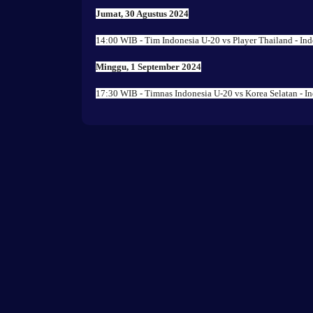
Jumat, 30 Agustus 2024
14:00 WIB - Tim Indonesia U-20 vs Player Thailand - Indo
Minggu, 1 September 2024
17:30 WIB - Timnas Indonesia U-20 vs Korea Selatan - In