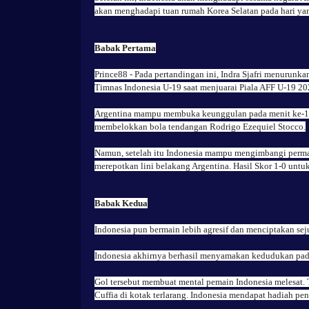
akan menghadapi tuan rumah Korea Selatan pada hari ya
Babak Pertama
Prince88
- Pada pertandingan ini, Indra Sjafri menurunk
Timnas Indonesia U-19 saat menjuarai Piala AFF U-19 20
Argentina mampu membuka keunggulan pada menit ke-18
membelokkan bola tendangan Rodrigo Ezequiel Stocco.
Namun, setelah itu Indonesia mampu mengimbangi perma
merepotkan lini belakang Argentina. Hasil Skor 1-0 untu
Babak Kedua
Indonesia pun bermain lebih agresif dan menciptakan se
Indonesia akhirnya berhasil menyamakan kedudukan pada
Gol tersebut membuat mental pemain Indonesia melesat.
Cuffia di kotak terlarang. Indonesia mendapat hadiah pena