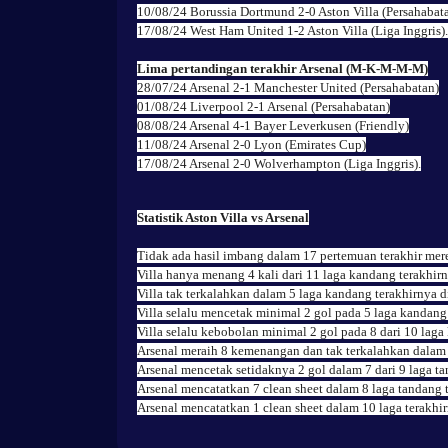
10/08/24 Borussia Dortmund 2-0 Aston Villa (Persahabat
17/08/24 West Ham United 1-2 Aston Villa (Liga Inggris).
Lima pertandingan terakhir Arsenal (M-K-M-M-M)
28/07/24 Arsenal 2-1 Manchester United (Persahabatan)
01/08/24 Liverpool 2-1 Arsenal (Persahabatan)
08/08/24 Arsenal 4-1 Bayer Leverkusen (Friendly)
11/08/24 Arsenal 2-0 Lyon (Emirates Cup)
17/08/24 Arsenal 2-0 Wolverhampton (Liga Inggris).
Statistik Aston Villa vs Arsenal
Tidak ada hasil imbang dalam 17 pertemuan terakhir mere
Villa hanya menang 4 kali dari 11 laga kandang terakhir
Villa tak terkalahkan dalam 5 laga kandang terakhirnya 
Villa selalu mencetak minimal 2 gol pada 5 laga kandang 
Villa selalu kebobolan minimal 2 gol pada 8 dari 10 laga
Arsenal meraih 8 kemenangan dan tak terkalahkan dalam 
Arsenal mencetak setidaknya 2 gol dalam 7 dari 9 laga ta
Arsenal mencatatkan 7 clean sheet dalam 8 laga tandang 
Arsenal mencatatkan 1 clean sheet dalam 10 laga terakhir