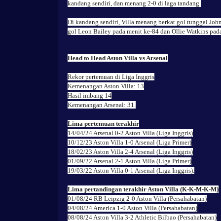
kandang sendiri, dan menang 2-0 di laga tandang.
Di kandang sendiri, Villa menang berkat gol tunggal Joh
gol Leon Bailey pada menit ke-84 dan Ollie Watkins pad
Head to Head Aston Villa vs
Arsenal
Rekor pertemuan di Liga Inggris
Kemenangan Aston Villa: 13
Hasil imbang 14
Kemenangan Arsenal: 31.
Lima pertemuan terakhir
14/04/24 Arsenal 0-2 Aston Villa (Liga Inggris)
10/12/23 Aston Villa 1-0 Arsenal (Liga Primer)
18/02/23 Aston Villa 2-4 Arsenal (Liga Inggris)
01/09/22 Arsenal 2-1 Aston Villa (Liga Primer)
19/03/22 Aston Villa 0-1 Arsenal (Liga Inggris).
Lima pertandingan terakhir Aston Villa (K-K-M-K-M)
01/08/24 RB Leipzig 2-0 Aston Villa (Persahabatan)
04/08/24 America 1-0 Aston Villa (Persahabatan)
08/08/24 Aston Villa 3-2 Athletic Bilbao (Persahabatan)