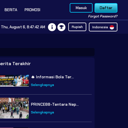
Masuk
Daftar
BERITA
PROMOSI
Forgot Password?
PONIX DAPAT FREEBET 10.000
Thu, August 6, 8:47:43 AM
Rupiah
Indonesia
erita Terakhir
🔥 Informasi Bola Ter...
Selengkapnya
PRINCE88-Tentara Nep...
Selengkapnya