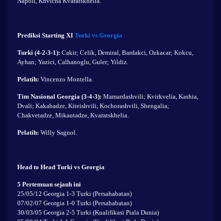
Napoli, Khvicha Kvaratskhelia.
Prediksi Starting XI
Turki vs Georgia
Turki (4-2-3-1):
Cakir; Celik, Demiral, Bardakci, Ozkacar; Kokcu,
Ayhan; Yazici, Calhanoglu, Guler; Yildiz.
Pelatih:
Vincenzo Montella.
Tim Nasional Georgia (3-4-3):
Mamardashvili; Kvirkvelia, Kashia,
Dvali; Kakabadze, Kiteishvili, Kochorashvili, Shengalia;
Chakvetadze, Mikautadze, Kvaratskhelia.
Pelatih:
Willy Sagnol.
Head to Head Turki vs Georgia
5 Pertemuan sejauh ini
25/05/12 Georgia 1-3 Turki (Persahabatan)
07/02/07 Georgia 1-0 Turki (Persahabatan)
30/03/05 Georgia 2-5 Turki (Kualifikasi Piala Dunia)