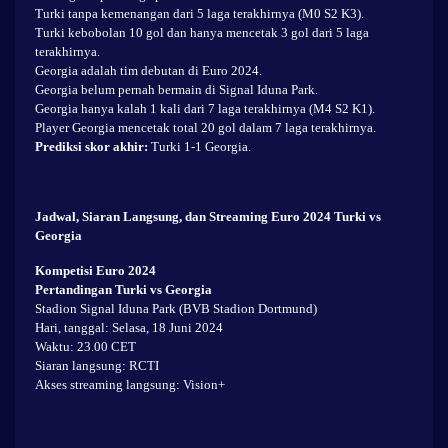
Turki tanpa kemenangan dari 5 laga terakhirnya (M0 S2 K3).
Turki kebobolan 10 gol dan hanya mencetak 3 gol dari 5 laga
terakhirnya.
Georgia adalah tim debutan di Euro 2024.
Georgia belum pernah bermain di Signal Iduna Park.
Georgia hanya kalah 1 kali dari 7 laga terakhirnya (M4 S2 K1).
Player Georgia mencetak total 20 gol dalam 7 laga terakhirnya.
Prediksi skor akhir:
Turki 1-1 Georgia.
Jadwal, Siaran Langsung, dan Streaming Euro 2024 Turki vs
Georgia
Kompetisi Euro 2024
Pertandingan Turki vs Georgia
Stadion Signal Iduna Park (BVB Stadion Dortmund)
Hari, tanggal: Selasa, 18 Juni 2024
Waktu: 23.00 CET
Siaran langsung: RCTI
Akses streaming langsung: Vision+