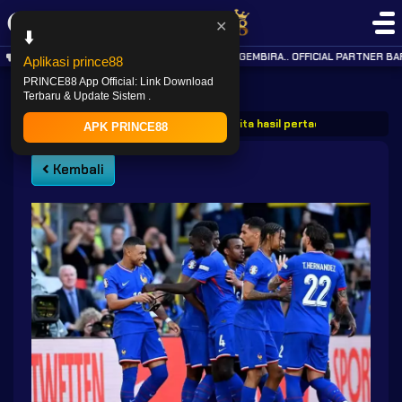
✕
⬇️
KABAR GEMBIRA.. OFFICIAL PARTNER BAR
Aplikasi prince88
PRINCE88 App Official: Link Download
Terbaru & Update Sistem .
PRINCE88
Post
Prince88 berita hasil pertadingan euro 2024
APK PRINCE88
Kembali