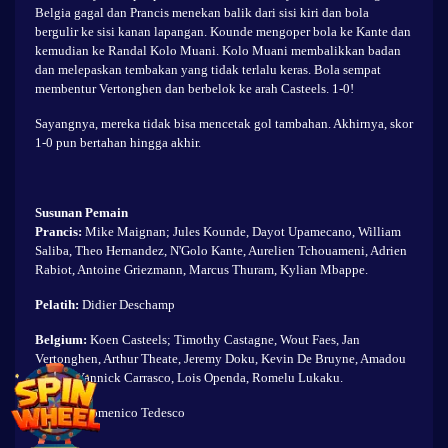
Belgia gagal dan Prancis menekan balik dari sisi kiri dan bola
bergulir ke sisi kanan lapangan. Kounde mengoper bola ke Kante dan
kemudian ke Randal Kolo Muani. Kolo Muani membalikkan badan
dan melepaskan tembakan yang tidak terlalu keras. Bola sempat
membentur Vertonghen dan berbelok ke arah Casteels. 1-0!
Sayangnya, mereka tidak bisa mencetak gol tambahan. Akhirnya, skor
1-0 pun bertahan hingga akhir.
Susunan Pemain
Prancis:
Mike Maignan; Jules Kounde, Dayot Upamecano, William
Saliba, Theo Hernandez, N'Golo Kante, Aurelien Tchouameni, Adrien
Rabiot, Antoine Griezmann, Marcus Thuram, Kylian Mbappe.
Pelatih:
Didier Deschamp
Belgium:
Koen Casteels; Timothy Castagne, Wout Faes, Jan
Vertonghen, Arthur Theate, Jeremy Doku, Kevin De Bruyne, Amadou
Onana, Yannick Carrasco, Lois Openda, Romelu Lukaku.
Pelatih:
Domenico Tedesco