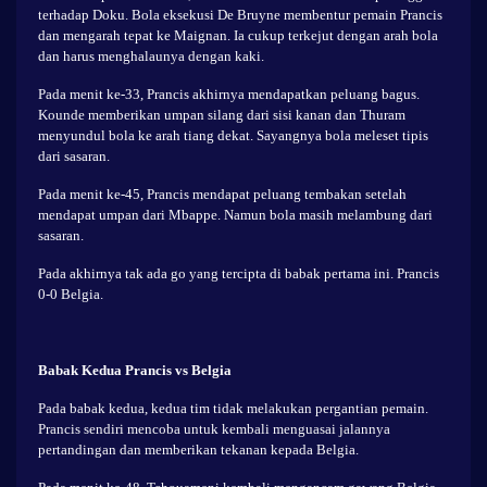
terhadap Doku. Bola eksekusi De Bruyne membentur pemain Prancis
dan mengarah tepat ke Maignan. Ia cukup terkejut dengan arah bola
dan harus menghalaunya dengan kaki.
Pada menit ke-33, Prancis akhirnya mendapatkan peluang bagus.
Kounde memberikan umpan silang dari sisi kanan dan Thuram
menyundul bola ke arah tiang dekat. Sayangnya bola meleset tipis
dari sasaran.
Pada menit ke-45, Prancis mendapat peluang tembakan setelah
mendapat umpan dari Mbappe. Namun bola masih melambung dari
sasaran.
Pada akhirnya tak ada go yang tercipta di babak pertama ini. Prancis
0-0 Belgia.
Babak Kedua Prancis vs Belgia
Pada babak kedua, kedua tim tidak melakukan pergantian pemain.
Prancis sendiri mencoba untuk kembali menguasai jalannya
pertandingan dan memberikan tekanan kepada Belgia.