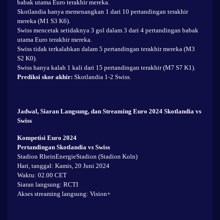
babak utama Euro terakhir mereka.
Skotlandia hanya memenangkan 1 dari 10 pertandingan terakhir
mereka (M1 S3 K6).
Swiss mencetak setidaknya 3 gol dalam 3 dari 4 pertandingan babak
utama Euro terakhir mereka.
Swiss tidak terkalahkan dalam 5 pertandingan terakhir mereka (M3
S2 K0).
Swiss hanya kalah 1 kali dari 15 pertandingan terakhir (M7 S7 K1).
Prediksi skor akhir:
Skotlandia 1-2 Swiss.
Jadwal, Siaran Langsung, dan Streaming Euro 2024 Skotlandia vs
Swiss
Kompetisi Euro 2024
Pertandingan Skotlandia vs Swiss
Stadion RheinEnergieStadion (Stadion Koln)
Hari, tanggal: Kamis, 20 Juni 2024
Waktu: 02.00 CET
Siaran langsung: RCTI
Akses streaming langsung: Vision+