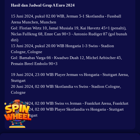
Hasil dan Jadwal Grup A Euro 2024
15 Juni 2024, pukul 02.00 WIB, Jerman 5-1 Skotlandia - Fussball
Arena Munchen, Munchen
Gol: Florian Wirtz 10, Jamal Musiala 19, Kai Havertz 45+1 (penalti),
Niclas Fullkrug 68, Emre Can 90+3 - Antonio Rudiger 87 (gol bunuh
diri)
15 Juni 2024, pukul 20.00 WIB Hongaria 1-3 Swiss - Stadion
Cologne, Cologne
Gol: Barnabas Varga 66 - Kwadwo Duah 12, Michel Aebischer 45,
Pemain Breel Embolo 90+3
19 Juni 2024, 23:00 WIB Player Jerman vs Hongaria - Stuttgart Arena,
Stuttgart
20 Juni 2024, 02:00 WIB Skotlandia vs Swiss - Stadion Cologne,
Cologne
24 Juni 2024, 02:00 WIB Swiss vs Jerman - Frankfurt Arena, Frankfurt
24 Juni 2024, 02:00 WIB Player Skotlandia vs Hongaria - Stuttgart
Arena, Stuttgart