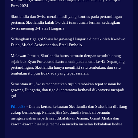
Euro 2024.
Skotlandia dan Swiss meraih hasil yang kontras pada pertandingan
pertama. Skotlandia kalah 1-5 dari tuan rumah Jerman, sedangkan
Swiss menang 3-1 atas Hungaria.
Sedangkan tiga gol Swiss ke gawang Hungaria dicetak oleh Kwadwo
Duah, Michel Aebischer dan Breel Embolo.
Melawan Jerman, Skotlandia harus bermain dengan sepuluh orang
sejak bek Ryan Porteous dikartu merah pada menit ke-45. Sepanjang
pertandingan, Skotlandia hanya memiliki satu tembakan, dan satu
tembakan itu pun tidak ada yang tepat sasaran.
Sementara itu, Swiss mencatatkan tujuh tembakan tepat sasaran ke
gawang Hungaria, dan tiga di antaranya berhasil dikonversi menjadi
gol.
Prince88
- Di atas kertas, kekuatan Skotlandia dan Swiss bisa dibilang
cukup berimbang. Namun, jika Skotlandia kembali bermain
mengecewakan seperti saat dikalahkan Jerman, Granit Xhaka dan
kawan-kawan bisa saja memaksa mereka menelan kekalahan kedua.