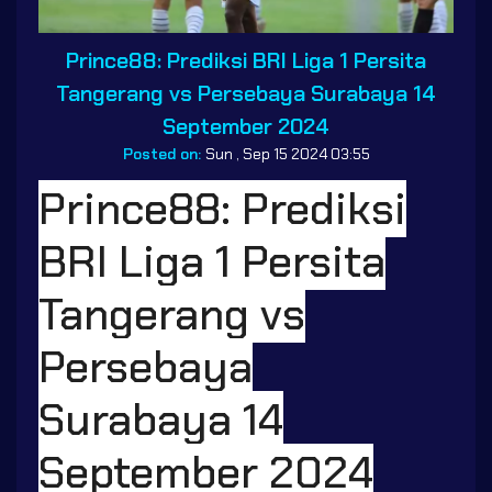
Prince88: Prediksi BRI Liga 1 Persita
Tangerang vs Persebaya Surabaya 14
September 2024
Posted on:
Sun , Sep 15 2024 03:55
Prince88: Prediksi
BRI Liga 1 Persita
Tangerang vs
Persebaya
Surabaya 14
September 2024