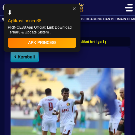
✕
⬇️
A.. OFFICIAL PARTNER BARU KAMI MPONIX. JIKA BERGABUNG DAN BERMAIN DI MP
Aplikasi prince88
PRINCE88 App Official: Link Download
Terbaru & Update Sistem .
PRINCE88
Post
Prince88 prediksi bri liga 1 persita tang
APK PRINCE88
Kembali