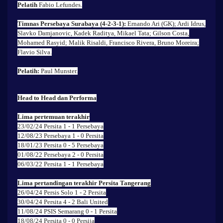
Pelatih
Fabio Lefundes.
Timnas Persebaya Surabaya (4-2-3-1):
Ernando Ari (GK); Ardi Idrus,
Slavko Damjanovic, Kadek Raditya, Mikael Tata; Gilson Costa,
Mohamed Rasyid; Malik Risaldi, Francisco Rivera, Bruno Moreira;
Flavio Silva.
Pelatih:
Paul Munster.
Head to Head dan Performa
Lima pertemuan terakhir
23/02/24 Persita 1 - 1 Persebaya
12/08/23 Persebaya 1 - 0 Persita
18/01/23 Persita 0 - 5 Persebaya
01/08/22 Persebaya 2 - 0 Persita
06/03/22 Persita 1 - 1 Persebaya
Lima pertandingan terakhir Persita Tangerang
26/04/24 Persis Solo 1 - 2 Persita
30/04/24 Persita 4 - 2 Bali United
11/08/24 PSIS Semarang 0 - 1 Persita
18/08/24 Persita 0 - 0 Persija