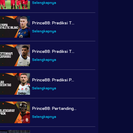
Selengkapnya
Prince88: Prediksi T...
Selengkapnya
Prince88: Prediksi T...
Selengkapnya
Prince88: Prediksi P...
Selengkapnya
Prince88: Pertanding...
Selengkapnya