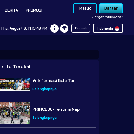
Masuk
Daftar
BERITA
PROMOSI
Forgot Password?
ONIX DAPAT FREEBET 10.000
Thu, August 6, 11:13:50 PM
Rupiah
Indonesia
erita Terakhir
🔥 Informasi Bola Ter...
Selengkapnya
PRINCE88-Tentara Nep...
Selengkapnya