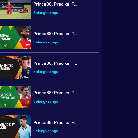
Prince88: Prediksi P...
Selengkapnya
Prince88: Prediksi P...
Selengkapnya
Prince88: Prediksi T...
Selengkapnya
Prince88: Prediksi P...
Selengkapnya
Prince88: Prediksi P...
Selengkapnya