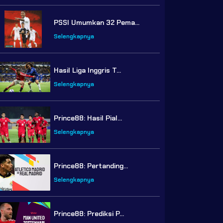
PSSI Umumkan 32 Pema...
Selengkapnya
Hasil Liga Inggris T...
Selengkapnya
Prince88: Hasil Pial...
Selengkapnya
Prince88: Pertanding...
Selengkapnya
Prince88: Prediksi P...