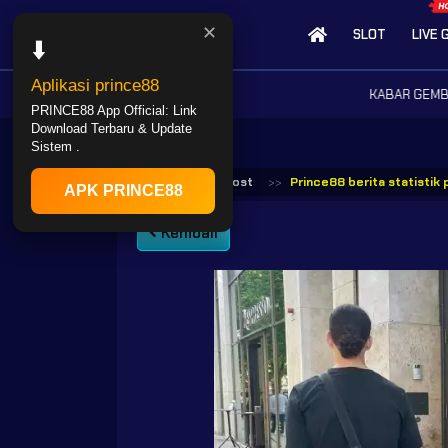
✕
SLOT
LIVE 
⬇️
Aplikasi prince88
KABAR GEMBIRA.. OF
PRINCE88 App Official: Link
Download Terbaru & Update
Sistem .
PRINCE88
Post
Prince88 berita statistik 
APK PRINCE88
Kembali