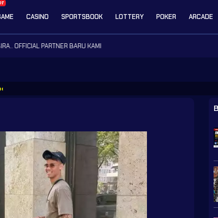
GAME
CASINO
SPORTSBOOK
LOTTERY
POKER
ARCADE
FICIAL PARTNER BARU KAMI MPONIX. JIKA BERGABUNG DAN BERMAIN DI MP
pertandingan crystal palace vs man united liga inggris
B