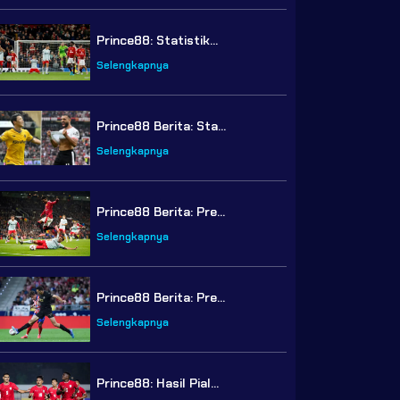
Prince88: Statistik...
Selengkapnya
Prince88 Berita: Sta...
Selengkapnya
Prince88 Berita: Pre...
Selengkapnya
Prince88 Berita: Pre...
Selengkapnya
Prince88: Hasil Pial...