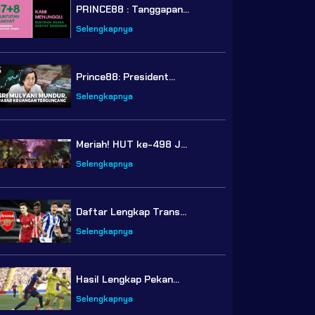
PRINCE88 : Tanggapan...
Selengkapnya
Prince88: President...
Selengkapnya
Meriah! HUT ke-498 J...
Selengkapnya
Daftar Lengkap Trans...
Selengkapnya
Hasil Lengkap Pekan...
Selengkapnya