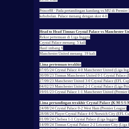
Prince88
- Pada pertandingan kandang vs MU di Premier 
kebobolan. Palace menang dengan skor 4-0.
Head to Head Timnas Crystal Palace vs Manchester Un
Rekor pertemuan di Liga Inggris
Crystal Palace menang: 5 kali
Hasil imbang 6
Manchester United menang: 19 kali.
Lima pertemuan terakhir
07/05/24 Crystal Palace 4-0 Manchester United (Liga Ing
30/09/23 Timnas Manchester United 0-1 Crystal Palace (L
27/09/23 Manchester United 3-0 Crystal Palace (EFL Cu
04/02/23 Manchester United 2-1 Crystal Palace (Liga Pri
19/01/23 Crystal Palace 1-1 Manchester United (Premier 
Lima pertandingan terakhir Crystal Palace (K-M-S-S-
24/08/24 Crystal Palace 0-2 West Ham (Premier League)
28/08/24 Player Crystal Palace 4-0 Norwich City (EFL C
01/09/24 Chelsea 1-1 Crystal Palace (Liga Inggris)
14/09/24 Timnas Crystal Palace 2-2 Leicester City (Liga 