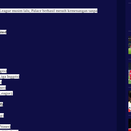
League musim lalu, Palace berhasil meraih kemenangan tanpa
ited
gris)
iga Inggris)
p)
mer)
League).
M)
up)
Primer)